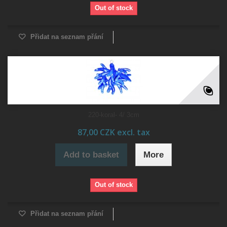
Out of stock
Přidat na seznam přání
220-koral- 4/ 3cm
87,00 CZK excl. tax
Add to basket
More
Out of stock
Přidat na seznam přání