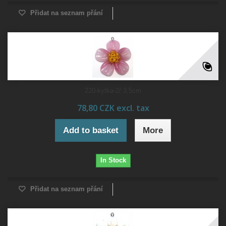
Přidat na seznam přání
220-kytka-2/ 3,5cm
78,80 CZK excl. tax
Add to basket
More
In Stock
Přidat na seznam přání