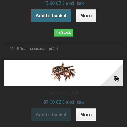
15,80 CZK excl. tax
Add to basket
More
In Stock
Přidat na seznam přání
220-koral-5 / 3cm
87,00 CZK excl. tax
Add to basket
More