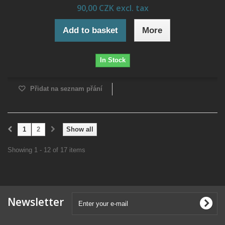
90,00 CZK excl. tax
Add to basket
More
In Stock
Přidat na seznam přání
1
2
Show all
Showing 1 - 12 of 17 items
Newsletter