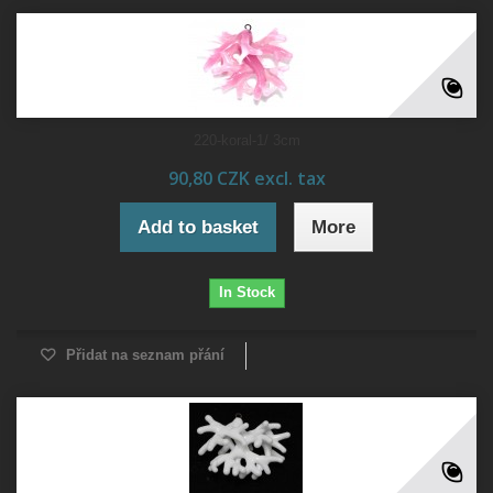
220-koral-1/ 3cm
90,80 CZK excl. tax
Add to basket
More
In Stock
Přidat na seznam přání