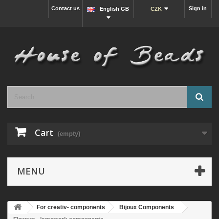
Contact us
Sign in
English GB
CZK
Cart
(empty)
MENU
For creativ- components
Bijoux Components