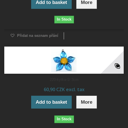
Add to basket
More
In Stock
Přidat na seznam přání
220-kytka-1/ 3cm
60,90 CZK excl. tax
Add to basket
More
In Stock