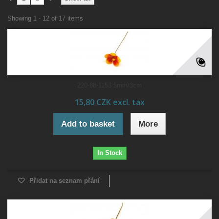
Showing 1 - 12 of 17 items
220-88-1153 5mm/3cm
15,80 CZK excl. tax
Add to basket
More
In Stock
Přidat na seznam přání