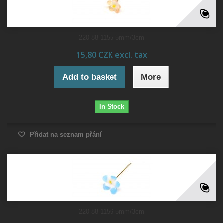
220-88-1155 5mm/3cm
15,80 CZK excl. tax
Add to basket
More
In Stock
Přidat na seznam přání
220-88-1156 5mm/3cm