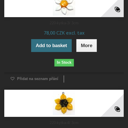
220-kytka-3/ 3cm
78,00 CZK excl. tax
Add to basket
More
In Stock
Přidat na seznam přání
220-kytka-4/ 3cm