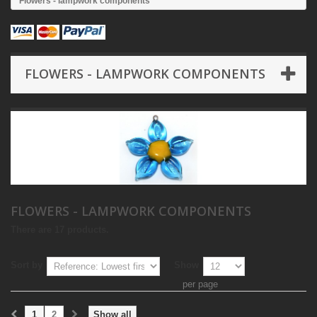
Flowers - lampwork components
FLOWERS - LAMPWORK COMPONENTS
FLOWERS - LAMPWORK COMPONENTS
There are 17 products.
Sort by
Show
per page
1
2
Show all