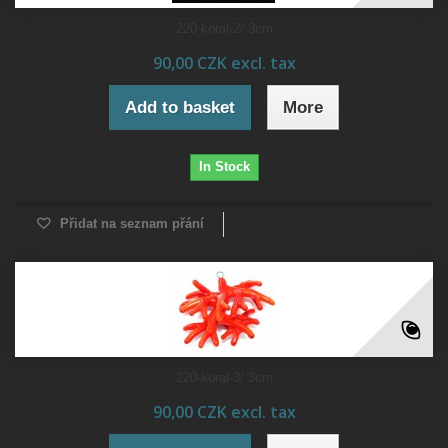
220-koral-2/ 3cm
90,00 CZK excl. tax
Add to basket
More
In Stock
Přidat na seznam přání
220-koral-3/ 3cm
90,00 CZK excl. tax