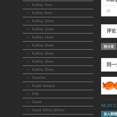
From q
Kuličky 7mm
25
Kuličky 8mm
Kuličky 10mm
Kuličky 12mm
评论
Kuličky 14mm
Kuličky 15mm
抢沙发
Kuličky 16mm
Kuličky 18mm
同一
Kuličky 20mm
Sluníčka
Kulaté fantazie
FAB
ESCOOK
Slavik
58,50 
Slavik 9/6mm,8/6mm
加入购