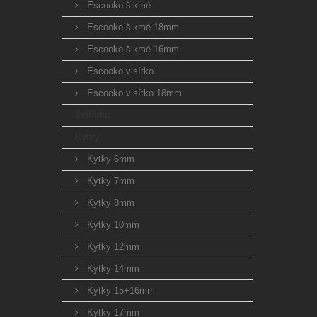
Escooko šikmé
Escooko šikmé 18mm
Escooko šikmé 16mm
Escooko visítko
Escooko visítko 18mm
Zvířátka
Kytky
Kytky 6mm
Kytky 7mm
Kytky 8mm
Kytky 10mm
Kytky 12mm
Kytky 14mm
Kytky 15+16mm
Kytky 17mm