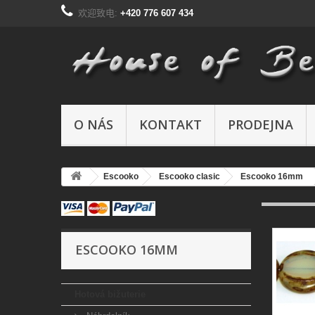
欢迎致电:
+420 776 607 434
O NÁS
KONTAKT
PRODEJNA
Escooko
Escooko clasic
Escooko 16mm
ESCOOKO 16MM
Hotová bižuterie