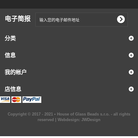
电子简报
分类
信息
我的帐户
店信息
Copyright © 2017 - 2021 • House of Glass Beads s.r.o. - all rights
reserved | Webdesign:
JWDesign