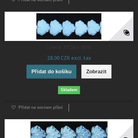
Lísteček 13/11mm 02010
28,00 CZK excl. tax
Přidat do košíku
Zobrazit
Skladem
Přidat na seznam přání