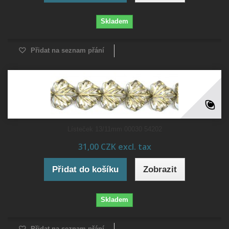
Skladem
Přidat na seznam přání
Lísteček 13/11mm 00030 54202
31,00 CZK excl. tax
Přidat do košíku
Zobrazit
Skladem
Přidat na seznam přání