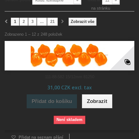
Kódu: vzestupně
12
na stránku
1
2
3
...
21
Zobrazit vše
Zobrazeno 1 – 12 z 248 položek
111-88-582 15/12mm 81250
31,00 CZK excl. tax
Přidat do košíku
Zobrazit
Není skladem
Přidat na seznam přání