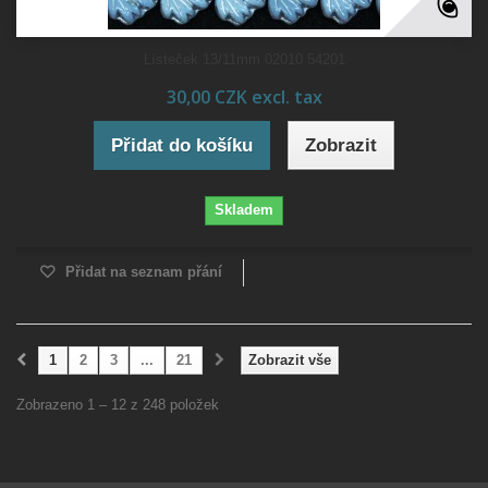
Lísteček 13/11mm 02010 54201
30,00 CZK excl. tax
Přidat do košíku
Zobrazit
Skladem
Přidat na seznam přání
1
2
3
...
21
Zobrazit vše
Zobrazeno 1 – 12 z 248 položek