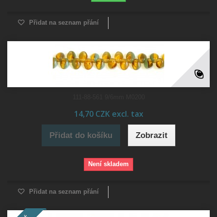
Přidat na seznam přání
111-88-561 9/6mm M0200
14,70 CZK excl. tax
Přidat do košíku
Zobrazit
Není skladem
Přidat na seznam přání