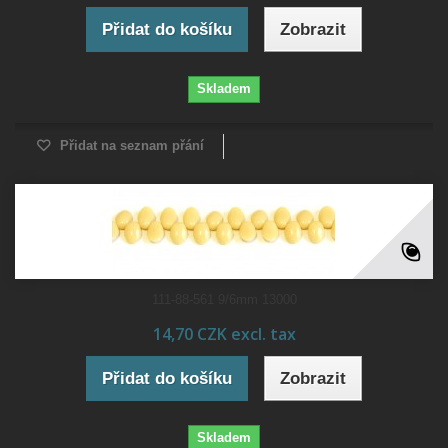
Přidat do košíku
Zobrazit
Skladem
Přidat na seznam přání
111-88-561 9/6mm 13000
14,70 CZK excl. tax
Přidat do košíku
Zobrazit
Skladem