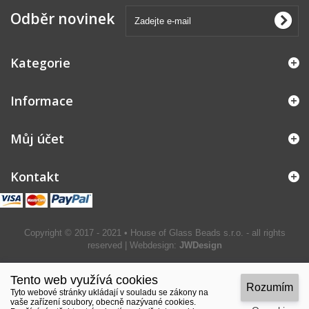
Odběr novinek
Kategorie
Informace
Můj účet
Kontakt
Copyright © 2017 - 2021 • House of Glass Beads s.r.o. - all rights
reserved | Webdesign:
JWDesign
Tento web využívá cookies
Rozumím
Tyto webové stránky ukládají v souladu se zákony na
vaše zařízení soubory, obecně nazývané cookies.