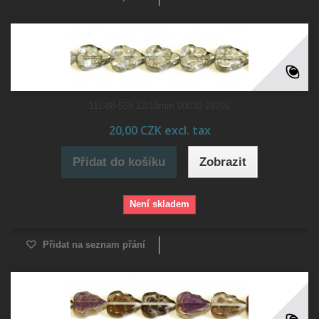
111-88-559 12/10mm 00030 28702
20,00 CZK excl. tax
Přidat do košíku
Zobrazit
Není skladem
Přidat na seznam přání