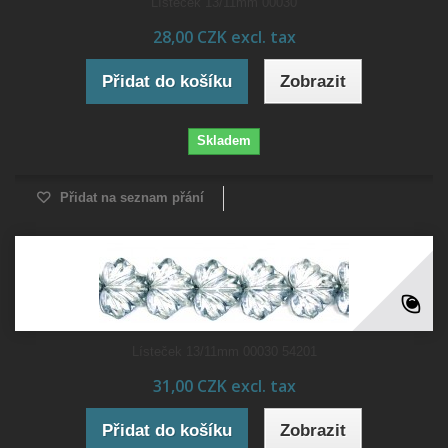
Lísteček 13/11mm 00030
28,00 CZK excl. tax
Přidat do košíku
Zobrazit
Skladem
Přidat na seznam přání
Lísteček 13/11mm 00030 54201
31,00 CZK excl. tax
Přidat do košíku
Zobrazit