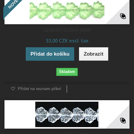
NOVÉ
111-88-573 11/13mm 50800
33,00 CZK excl. tax
Přidat do košíku
Zobrazit
Skladem
Přidat na seznam přání