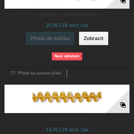
111-88-559 12/10mm 00030 29900
20,00 CZK excl. tax
Přidat do košíku
Zobrazit
Není skladem
Přidat na seznam přání
111-88-561 9/6mm 11000
14,70 CZK excl. tax