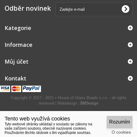
Odběr novinek
Kategorie
Informace
Můj účet
Kontakt
Copyright © 2017 - 2021 • House of Glass Beads s.r.o. - all rights
reserved | Webdesign:
JWDesign
Tento web využívá cookies
Rozumím
Tyto webové stránky ukládají v souladu se zákony na
vaše zařízení soubory, obecně nazývané cookies.
O cookies
Používáním těchto stránek s tím vyjadřujete souhlas.