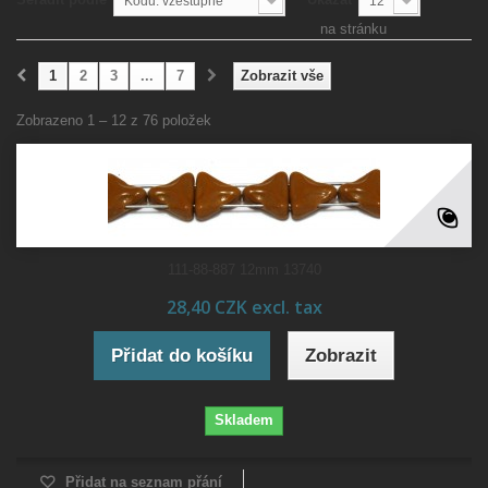
Kódu: vzestupně
12
na stránku
1
2
3
...
7
Zobrazit vše
Zobrazeno 1 – 12 z 76 položek
111-88-887 12mm 13740
28,40 CZK excl. tax
Přidat do košíku
Zobrazit
Skladem
Přidat na seznam přání