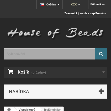
Přihlásit se
Čeština
CZK
Zákaznický servis - napište nám
Košík
(prázdný)
NABÍDKA
Vícedírkové
Trojúhelniky