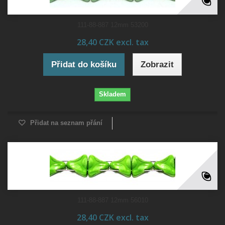
111-88-887 12mm 53200
28,40 CZK excl. tax
Přidat do košíku
Zobrazit
Skladem
Přidat na seznam přání
111-88-887 12mm 56010
28,40 CZK excl. tax