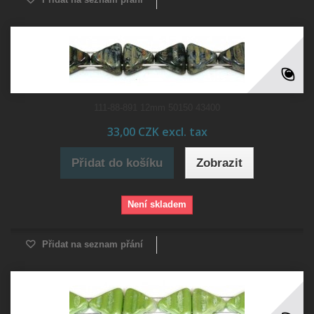
111-88-891 12mm 50150 43400
33,00 CZK excl. tax
Přidat do košíku
Zobrazit
Není skladem
Přidat na seznam přání