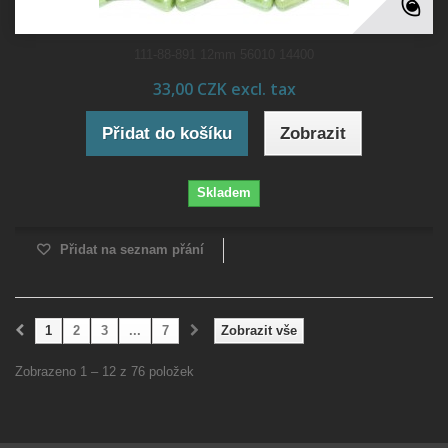
111-88-891 12mm 56010 14400
33,00 CZK excl. tax
Přidat do košíku
Zobrazit
Skladem
Přidat na seznam přání
1
2
3
...
7
Zobrazit vše
Zobrazeno 1 – 12 z 76 položek