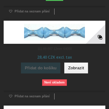
Přidat na seznam přání
111-88-887 12mm 64000
28,40 CZK excl. tax
Přidat do košíku
Zobrazit
Není skladem
Přidat na seznam přání