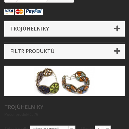
TROJÚHELNIKY
FILTR PRODUKTŮ
TROJÚHELNIKY
Počet produktů: 76
Seřadit podle
Ukázat