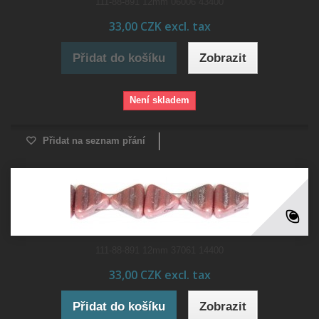
111-88-891 12mm 06006 43400
33,00 CZK excl. tax
Přidat do košíku
Zobrazit
Není skladem
Přidat na seznam přání
111-88-891 12mm 37061 14400
33,00 CZK excl. tax
Přidat do košíku
Zobrazit