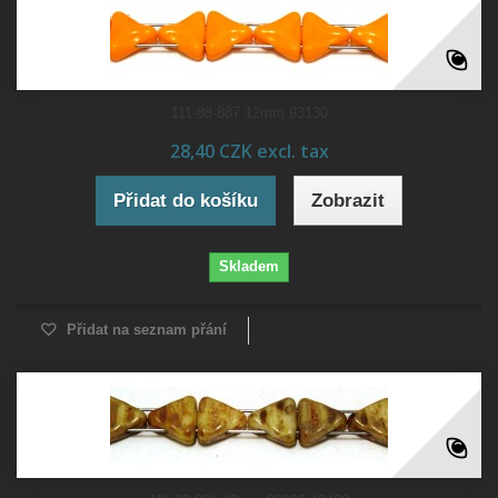
111-88-887 12mm 93130
28,40 CZK excl. tax
Přidat do košíku
Zobrazit
Skladem
Přidat na seznam přání