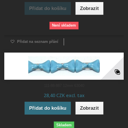
Přidat do košíku
Zobrazit
Není skladem
Přidat na seznam přání
111-88-887 12mm 63040
28,40 CZK excl. tax
Přidat do košíku
Zobrazit
Skladem