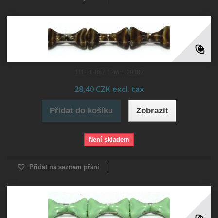
111-88-887 12mm 29107
28,40 CZK excl. tax
Přidat do košíku
Zobrazit
Není skladem
Přidat na seznam přání