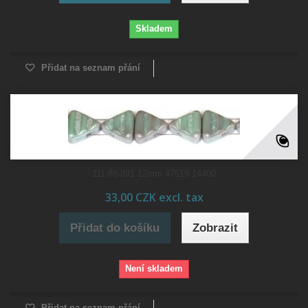
Skladem
Přidat na seznam přání
111-88-891 12mm 47519 14400
33,00 CZK excl. tax
Přidat do košíku
Zobrazit
Není skladem
Přidat na seznam přání