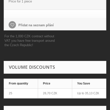
Price for 1 piece
Přidat na seznam přání
For the 1,000 CZK contract without
VAT you have free transport around
the Czech Republic!
VOLUME DISCOUNTS
From quantity
Price
You Save
25
26,70 CZK
Up to
35,13 CZK