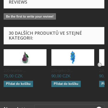
REVIEWS
Be the first to write your review!
30 DALŠÍCH PRODUKTŮ VE STEJNÉ
KATEGORII:
220-hruška-...
220-geko-2/...
220-g
75,00 CZK
90,00 CZK
90,0
Přidat do košíku
Přidat do košíku
Přid