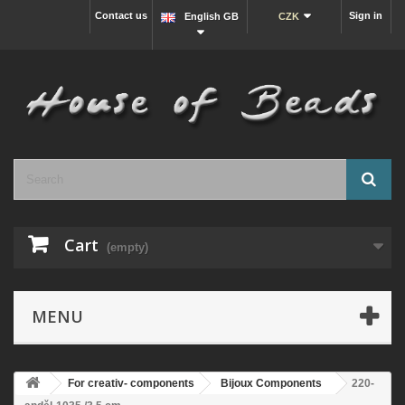
Contact us
Sign in
English GB
CZK
Cart
(empty)
MENU
For creativ- components
Bijoux Components
220-