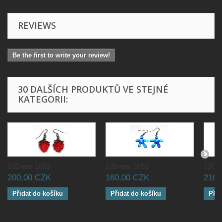
REVIEWS
Be the first to write your review!
30 DALŠÍCH PRODUKTŮ VE STEJNÉ
KATEGORII:
120-ear-1052
120-ear-1053
120-e
200,00 CZK
160,00 CZK
210,
Přidat do košíku
Přidat do košíku
Přid