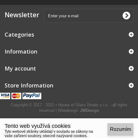
Newsletter
Categories
Information
My account
Store Information
Copyright © 2017 - 2021 • House of Glass Beads s.r.o. - all rights
reserved | Webdesign:
JWDesign
Tento web využívá cookies
Rozumím
Tyto webové stránky ukládají v souladu se zákony na
vaše zařízení soubory, obecně nazývané cookies.