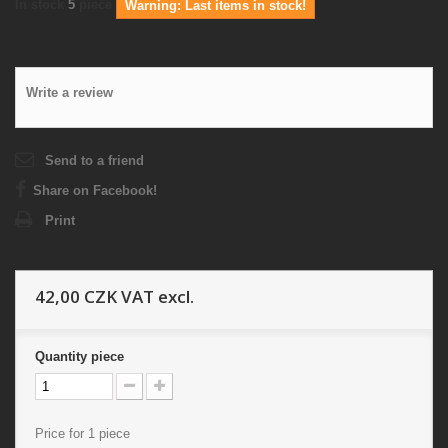
In stock
5
piece
Warning: Last items in stock!
Write a review
Send to a friend
Share on Facebook!
Print
42,00 CZK
VAT excl.
Quantity
piece
Price for 1 piece