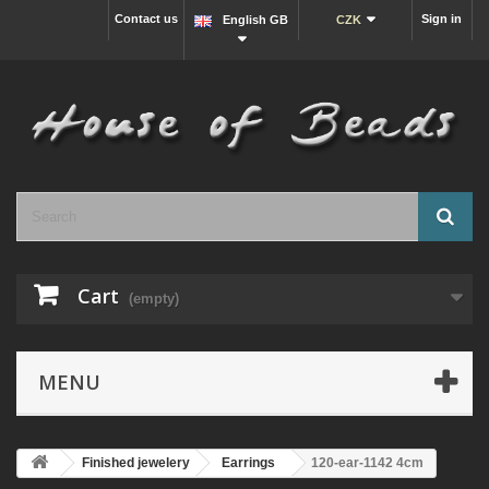
Contact us
Sign in
English GB
CZK
Cart
(empty)
MENU
Finished jewelery
Earrings
120-ear-1142 4cm