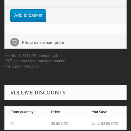
Add to basket
Přidat na seznam přání
For the 1,000 CZK contract without
VAT you have free transport around
the Czech Republic!
VOLUME DISCOUNTS
From quantity
Price
You Save
25
39,90 CZK
Up to
52,50 CZK