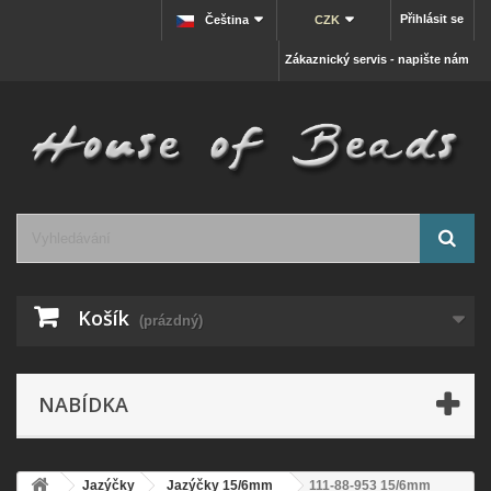
Přihlásit se
Čeština
CZK
Zákaznický servis - napište nám
Košík
(prázdný)
NABÍDKA
Jazýčky
Jazýčky 15/6mm
111-88-953 15/6mm