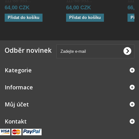
111-88-953...
111-88-953...
111-8
64,00 CZK
64,00 CZK
66,0
Přidat do košíku
Přidat do košíku
Přid
Odběr novinek
Kategorie
Informace
Můj účet
Kontakt