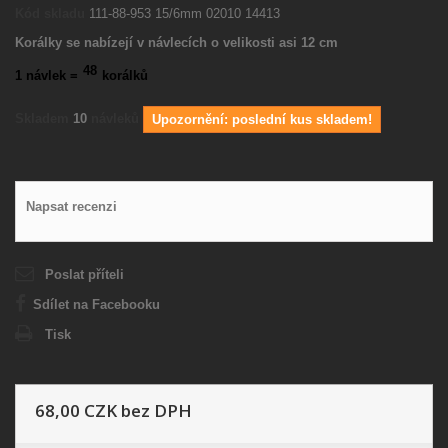
Kód skladu
111-88-953 15/6mm 02010 14413
Korálky se nabízejí v návlecích o velikosti asi 12 cm
48
1 návlek =
korálků
Skladem
10
návleků
Upozornění: poslední kus skladem!
Napsat recenzi
Poslat příteli
Sdílet na Facebooku
Tisk
68,00 CZK
bez DPH