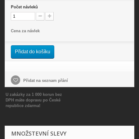
Počet
návleků
Cena za návlek
Přidat do košíku
Přidat na seznam přání
U zakázky za 1 000 korun bez
DPH máte dopravu po České
republice zdarma!
MNOŽSTEVNÍ SLEVY