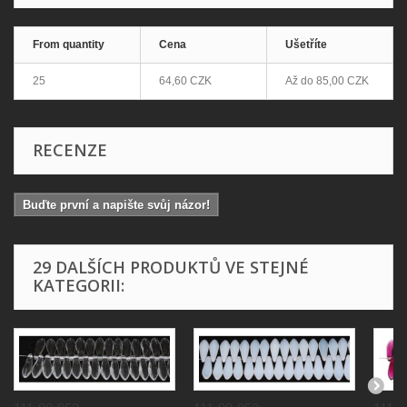
From quantity
Cena
Ušetříte
25
64,60 CZK
Až do
85,00 CZK
RECENZE
Buďte první a napište svůj názor!
29 DALŠÍCH PRODUKTŮ VE STEJNÉ
KATEGORII: