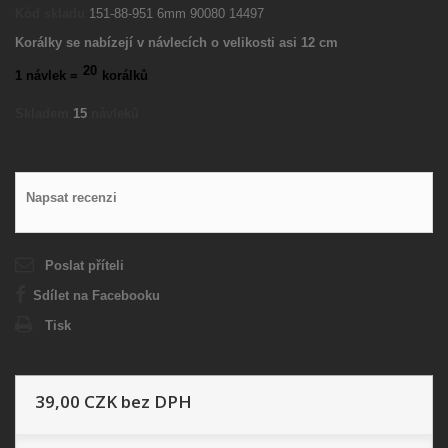
Kód skladu
151-88-951 6mm 90080 14497
Korálky se nabízejí v návlecích o velikosti asi 12 cm
20
1 návlek =
korálků
Skladem
15
návleků
Napsat recenzi
Poslat příteli
Sdílet na Facebooku
Tisk
39,00 CZK
bez DPH