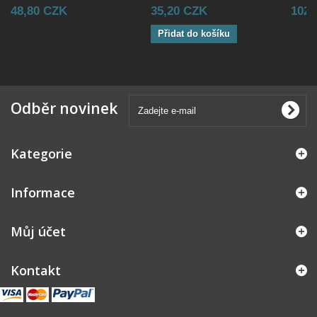
48,80 CZK
35,20 CZK
102,
Přidat do košíku
Odběr novinek
Kategorie
Informace
Můj účet
Kontakt