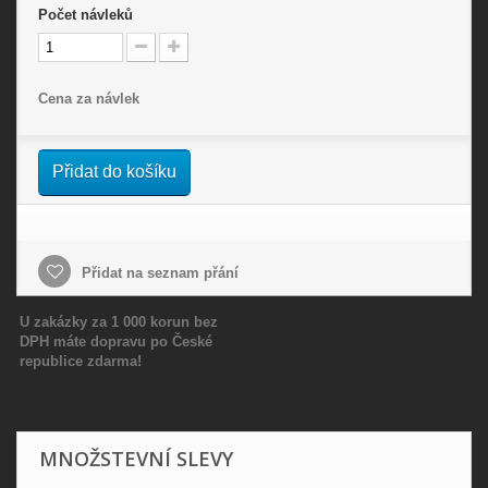
Počet
návleků
Cena za návlek
Přidat do košíku
Přidat na seznam přání
U zakázky za 1 000 korun bez
DPH máte dopravu po České
republice zdarma!
MNOŽSTEVNÍ SLEVY