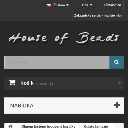
Přihlásit se
Čeština
CZK
Zákaznický servis - napište nám
Košík
(prázdný)
NABÍDKA
Ohněm leštěné broušené korálky
Kulaté fantazie