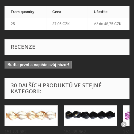
From quantity
Cena
Ušetříte
25
37,05 CZK
Až do
48,75 CZK
RECENZE
Buďte první a napište svůj názor!
30 DALŠÍCH PRODUKTŮ VE STEJNÉ
KATEGORII:
151-88-962...
151-88-962...
151-8