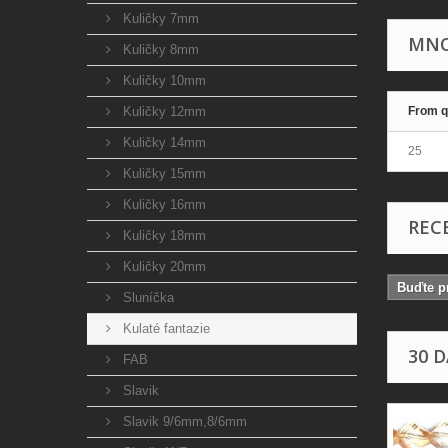
Kuličky 7mm
MNO
Kuličky 8mm
Kuličky 10mm
Kuličky 12mm
From q
Kuličky 14mm
25
Kuličky 15mm
Kuličky 16mm
REC
Kuličky 18mm
Kuličky 20mm
Buďte pr
Sluníčka
Kulaté fantazie
30 
FAB
Slavik
Slavik 9/6mm,8/6mm