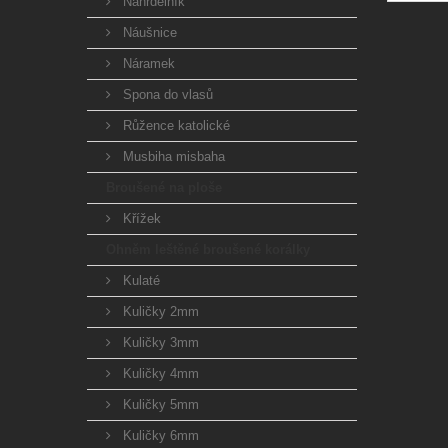
Náhrdelník
Náušnice
Náramek
Spona do vlasů
Růžence katolické
Musbiha misbaha
Broušené na ploše
Křížek
Ohněm leštěné broušené korálky
Kulaté
Kuličky 2mm
Kuličky 3mm
Kuličky 4mm
Kuličky 5mm
Kuličky 6mm