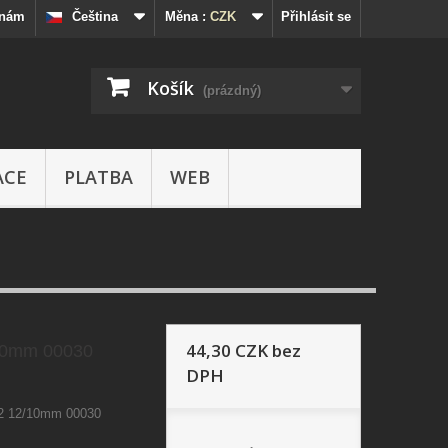
 nám
Čeština
Měna :
CZK
Přihlásit se
Košík
(prázdný)
ACE
PLATBA
WEB
44,30 CZK
bez
10mm 00030
DPH
62 12/10mm 00030