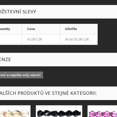
ŽSTEVNÍ SLEVY
uantity
Cena
Ušetříte
42,09 CZK
Až do
55,38 CZK
ENZE
vní a napište svůj názor!
DALŠÍCH PRODUKTŮ VE STEJNÉ KATEGORII: