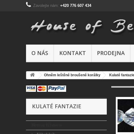
Zavolejte nám:
+420 776 607 434
O NÁS
KONTAKT
PRODEJNA
Ohněm leštěné broušené korálky
Kulaté fantazi
KULATÉ FANTAZIE
Hotová bižuterie