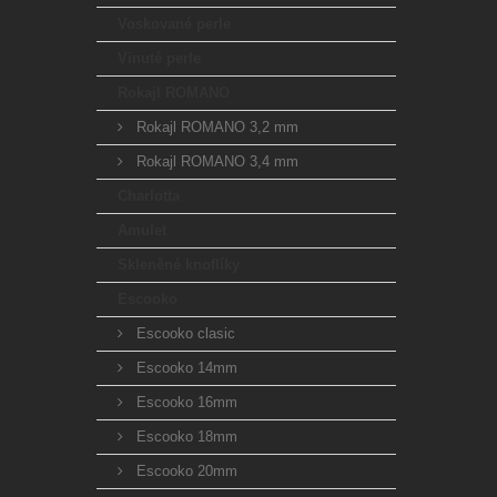
Voskované perle
Vinuté perle
Rokajl ROMANO
Rokajl ROMANO 3,2 mm
Rokajl ROMANO 3,4 mm
Charlotta
Amulet
Skleněné knoflíky
Escooko
Escooko clasic
Escooko 14mm
Escooko 16mm
Escooko 18mm
Escooko 20mm