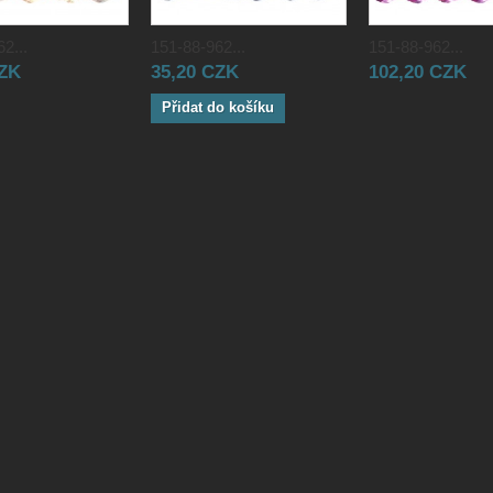
2...
151-88-962...
151-88-962...
CZK
35,20 CZK
102,20 CZK
Přidat do košíku