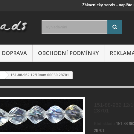
Zákaznický servis - napište
DOPRAVA
OBCHODNÍ PODMÍNKY
REKLAM
e
151-88-962 12/10mm 00030 28701
151-88-962 12/
28701
Kód skladu
151-88-9
28701