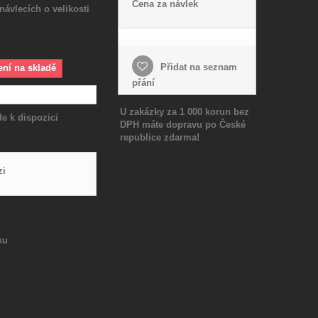
Cena za návlek
návlecích o velikosti
Přidat na seznam
ení na skladě
přání
U zakázky za 1 000 korun bez
e k dispozici
DPH máte dopravu po České
republice zdarma!
zi
ku