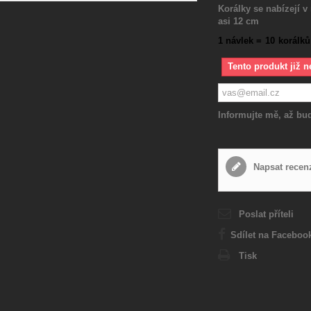
Korálky se nabízejí v 
asi 12 cm
1 návlek =
10
korálků
Tento produkt již n
Informujte mě, až bud
Napsat recen
Poslat příteli
Sdílet na Faceboo
Tisk