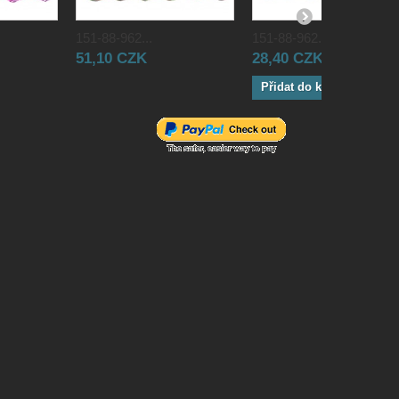
151-88-962...
151-88-962...
51,10 CZK
28,40 CZK
Přidat do košíku