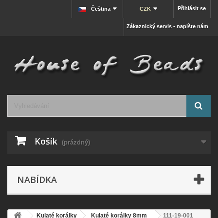
Přihlásit se
Čeština
CZK
Zákaznický servis - napište nám
Košík
(prázdný)
NABÍDKA
Kulaté korálky
Kulaté korálky 8mm
111-19-001