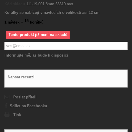
Kód skladu
111-19-001 8mm 53310 mat
Korálky se nabízejí v návlecích o velikosti asi 12 cm
15
1 návlek =
korálků
Tento produkt již není na skladě
Informujte mě, až bude k dispozici
Napsat recenzi
Poslat příteli
Sdílet na Facebooku
Tisk