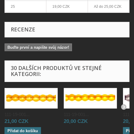
25
19,00 CZK
Až do
25,00 CZK
RECENZE
Buďte první a napište svůj názor!
30 DALŠÍCH PRODUKTŮ VE STEJNÉ
KATEGORII:
111-19-001...
111-19-001...
111-1
21,00 CZK
20,00 CZK
20,0
Přidat do košíku
Přid