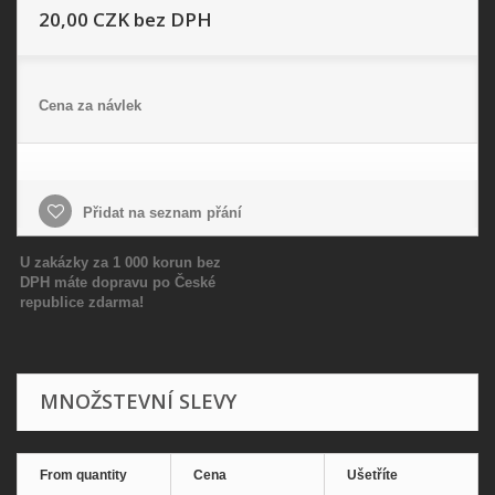
20,00 CZK
bez DPH
Cena za návlek
Přidat na seznam přání
U zakázky za 1 000 korun bez
DPH máte dopravu po České
republice zdarma!
MNOŽSTEVNÍ SLEVY
From quantity
Cena
Ušetříte