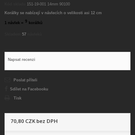
Kód skladu
151-19-001 14mm 90100
Korálky se nabízejí v návlecích o velikosti asi 12 cm
9
1 návlek =
korálků
Skladem
57
návleků
Napsat recenzi
Poslat příteli
Sdílet na Facebooku
Tisk
70,80 CZK
bez DPH