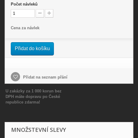
Počet
návleků
Cena za návlek
Přidat do košíku
Přidat na seznam přání
U zakázky za 1 000 korun bez
DPH máte dopravu po České
republice zdarma!
MNOŽSTEVNÍ SLEVY