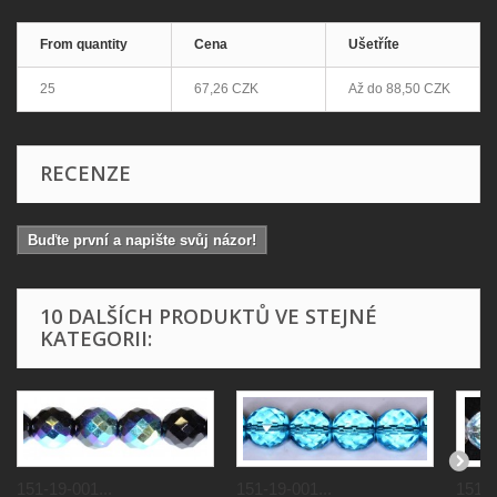
From quantity
Cena
Ušetříte
25
67,26 CZK
Až do
88,50 CZK
RECENZE
Buďte první a napište svůj názor!
10 DALŠÍCH PRODUKTŮ VE STEJNÉ
KATEGORII:
151-19-001...
151-19-001...
151-1