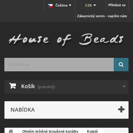
Přihlásit se
Čeština
CZK
Zákaznický servis - napište nám
Košík
(prázdný)
NABÍDKA
Ohněm leštěné broušené korálky
Kulaté