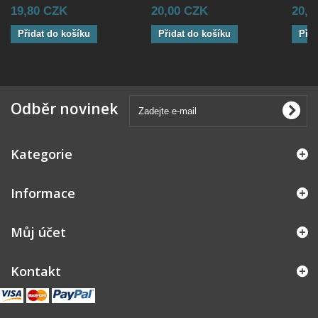
19,80 CZK
20,00 CZK
20,0
Přidat do košíku
Přidat do košíku
Přid
Odběr novinek
Kategorie
Informace
Můj účet
Kontakt