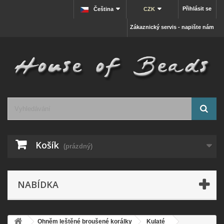
Přihlásit se
Čeština
CZK
Zákaznický servis - napište nám
Košík
(prázdný)
NABÍDKA
Ohněm leštěné broušené korálky
Kulaté