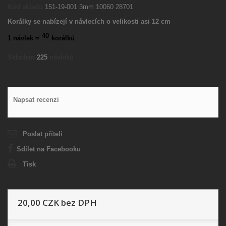
Kód skladu
151-19-001 3mm 10060 28701
Korálky se nabízejí v návlecích o velikosti asi 12 cm
40
1 návlek =
korálků
Skladem
225
návleků
Napsat recenzi
Poslat příteli
Sdílet na Facebooku
Tisk
20,00 CZK
bez DPH