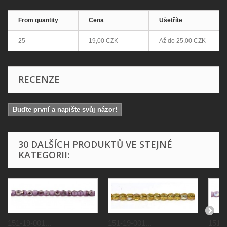
From quantity
Cena
Ušetříte
25
19,00 CZK
Až do
25,00 CZK
RECENZE
Buďte první a napište svůj názor!
30 DALŠÍCH PRODUKTŮ VE STEJNÉ
KATEGORII:
151-19-001...
151-19-001...
151-1