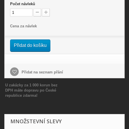
Počet
návleků
Cena za návlek
Přidat do košíku
Přidat na seznam přání
U zakázky za 1 000 korun bez
DPH máte dopravu po České
republice zdarma!
MNOŽSTEVNÍ SLEVY