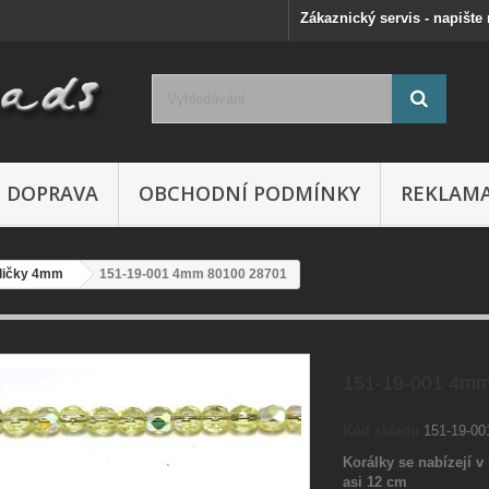
Zákaznický servis - napište
DOPRAVA
OBCHODNÍ PODMÍNKY
REKLAM
ličky 4mm
151-19-001 4mm 80100 28701
151-19-001 4mm
Kód skladu
151-19-0
Korálky se nabízejí v 
asi 12 cm