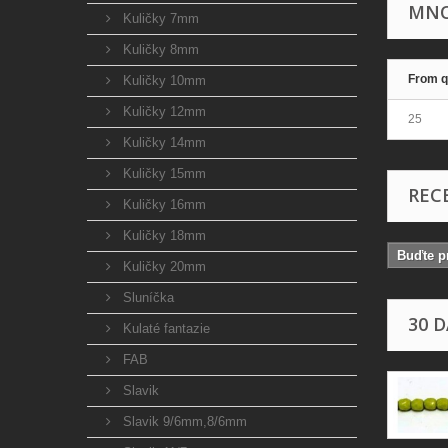
MNO
Kuličky 7mm
Kuličky 8mm
From q
Kuličky 10mm
Kuličky 12mm
25
Kuličky 14mm
Kuličky 15mm
REC
Kuličky 16mm
Kuličky 18mm
Buďte pr
Kuličky 20mm
Sluníčka
30 
Kulaté fantazie
FAB
Slavik
Slavik 9/6mm,8/6mm