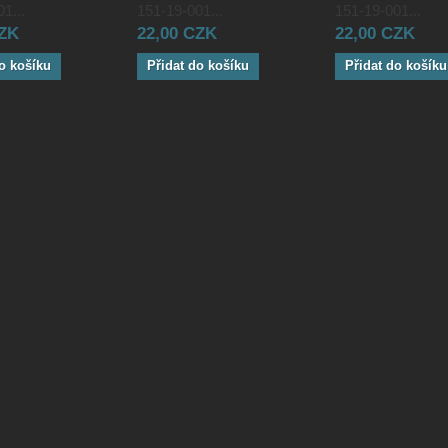
1...
151-19-001...
151-19-001...
CZK
22,00 CZK
22,00 CZK
o košíku
Přidat do košíku
Přidat do košíku