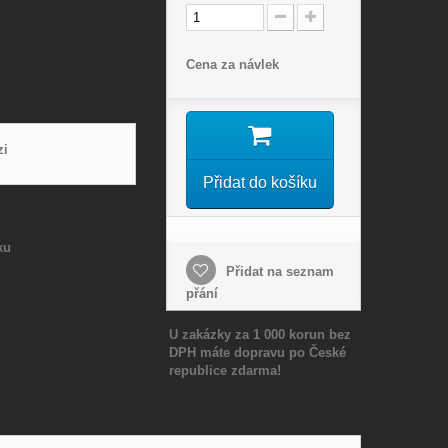
Cena za návlek
zi
Přidat do košíku
ku
Přidat na seznam
přání
U zakázky za 1 000 korun bez
DPH máte dopravu po České
republice zdarma!