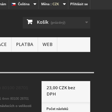
 nám
Čeština
Měna :
CZK
Přihlásit se
Košík
(prázdný)
ACE
PLATBA
WEB
23,00 CZK
bez
 80100 28701
DPH
01 4mm 80100 28701
návlecích o velikosti
Počet
návleků