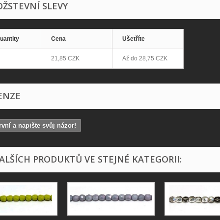
ŽSTEVNÍ SLEVY
uantity
Cena
Ušetříte
21,85 CZK
Až do
28,75 CZK
ENZE
vní a napište svůj názor!
DALŠÍCH PRODUKTŮ VE STEJNÉ KATEGORII: