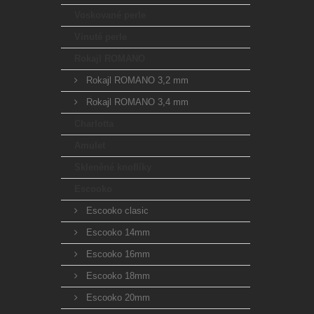
Voskované perle
Vinuté perle
Rokajl ROMANO
Rokajl ROMANO 3,2 mm
Rokajl ROMANO 3,4 mm
Charlotta
Amulet
Skleněné knoflíky
Escooko
Escooko clasic
Escooko 14mm
Escooko 16mm
Escooko 18mm
Escooko 20mm