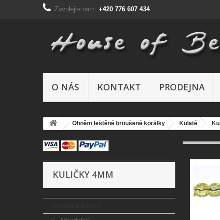
Zavolejte nám:
+420 776 607 434
O NÁS
KONTAKT
PRODEJNA
Ohněm leštěné broušené korálky
Kulaté
Ku
KULIČKY 4MM
Hotová bižuterie