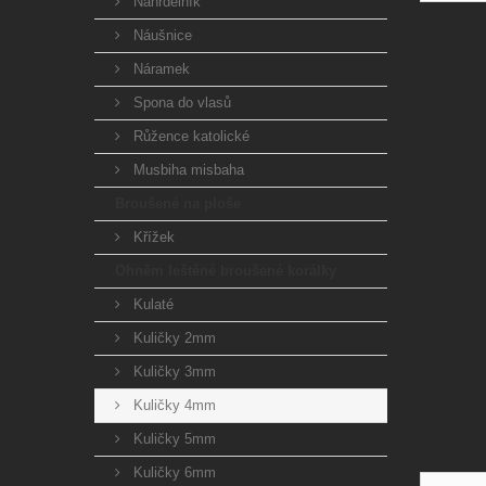
Náhrdelník
Náušnice
Náramek
Spona do vlasů
Růžence katolické
Musbiha misbaha
Broušené na ploše
Křížek
Ohněm leštěné broušené korálky
Kulaté
Kuličky 2mm
Kuličky 3mm
Kuličky 4mm
Kuličky 5mm
Kuličky 6mm