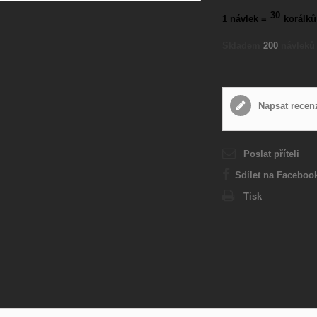
30
1 návlek =
korálků
Skladem
200
návleků
Napsat recen
Poslat příteli
Sdílet na Faceboo
Tisk