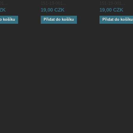
1...
151-19-001...
151-19-001...
CZK
19,00 CZK
19,00 CZK
o košíku
Přidat do košíku
Přidat do košíku