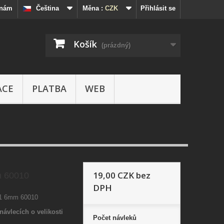
 nám
Čeština
Měna :
CZK
Přihlásit se
Košík
(prázdný)
ACE
PLATBA
WEB
19,00 CZK
bez
m 60010
DPH
01 6mm 60010
návlecích o velikosti
Počet
návleků