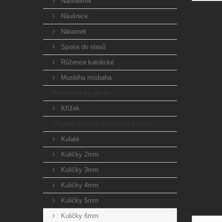
Náhrdelník
Náušnice
Náramek
Spona do vlasů
Růžence katolické
Musbiha misbaha
Broušené na ploše
Křížek
Ohněm leštěné broušené korálky
Kulaté
Kuličky 2mm
Kuličky 3mm
Kuličky 4mm
Kuličky 5mm
Kuličky 6mm