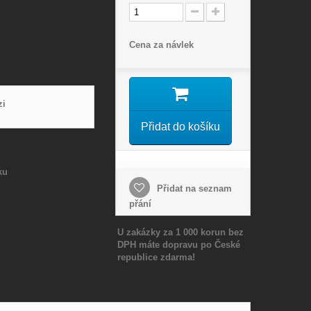
Cena za návlek
zi
Přidat do košíku
ku
Přidat na seznam
přání
U zakázky za 1 000 korun bez
DPH máte dopravu po České
republice zdarma!