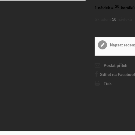
20
1 návlek =
korálků
Skladem
50
návleků
Napsat recen
Poslat příteli
Sdílet na Faceboo
Tisk