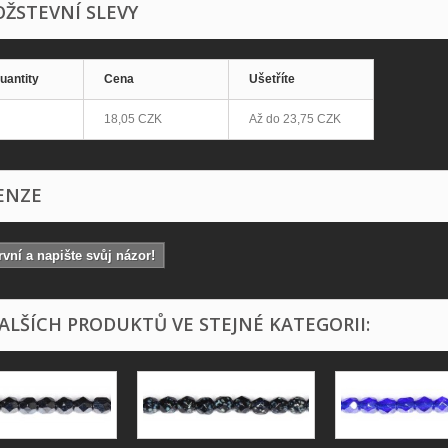
ŽSTEVNÍ SLEVY
uantity
Cena
Ušetříte
18,05 CZK
Až do
23,75 CZK
ENZE
vní a napište svůj názor!
DALŠÍCH PRODUKTŮ VE STEJNÉ KATEGORII: