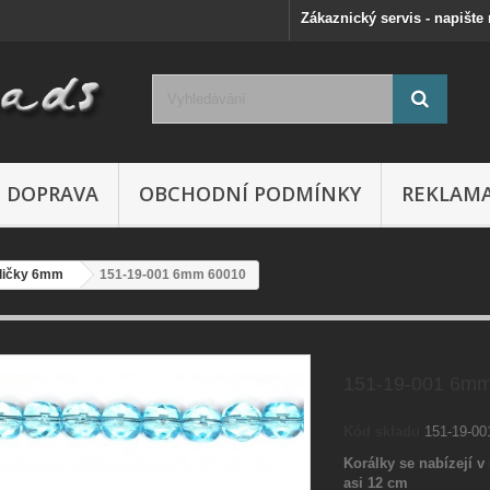
Zákaznický servis - napište
DOPRAVA
OBCHODNÍ PODMÍNKY
REKLAM
ličky 6mm
151-19-001 6mm 60010
151-19-001 6m
Kód skladu
151-19-0
Korálky se nabízejí v 
asi 12 cm