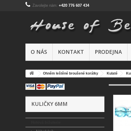
Zavolejte nám:
+420 776 607 434
O NÁS
KONTAKT
PRODEJNA
Ohněm leštěné broušené korálky
Kulaté
Ku
KULIČKY 6MM
Hotová bižuterie