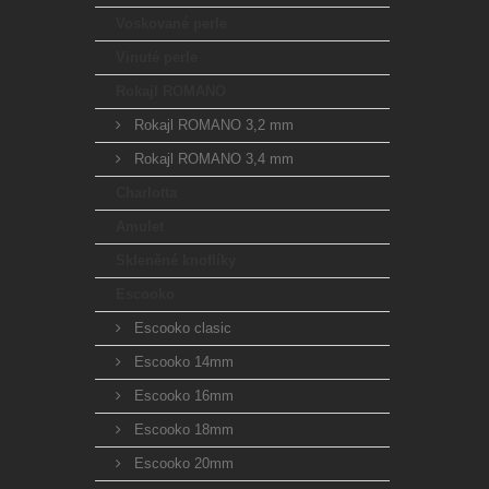
Voskované perle
Vinuté perle
Rokajl ROMANO
Rokajl ROMANO 3,2 mm
Rokajl ROMANO 3,4 mm
Charlotta
Amulet
Skleněné knoflíky
Escooko
Escooko clasic
Escooko 14mm
Escooko 16mm
Escooko 18mm
Escooko 20mm