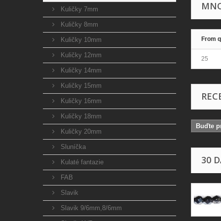
MNO
Kuličky 7mm
Kuličky 8mm
From q
Kuličky 10mm
Kuličky 12mm
25
Kuličky 14mm
Kuličky 15mm
REC
Kuličky 16mm
Kuličky 18mm
Buďte pr
Kuličky 20mm
Sluníčka
30 
Kulaté fantazie
FAB
Slavik
Slavik 9/6mm,8/6mm