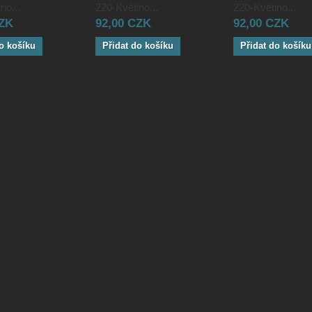
no...
220-Květino...
220-Květino...
CZK
92,00 CZK
92,00 CZK
o košíku
Přidat do košíku
Přidat do košíku