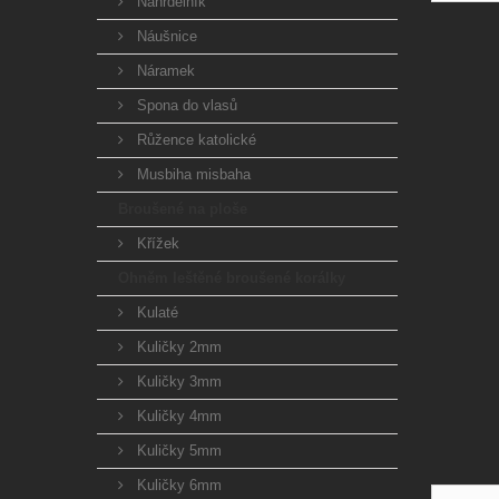
Náhrdelník
Náušnice
Náramek
Spona do vlasů
Růžence katolické
Musbiha misbaha
Broušené na ploše
Křížek
Ohněm leštěné broušené korálky
Kulaté
Kuličky 2mm
Kuličky 3mm
Kuličky 4mm
Kuličky 5mm
Kuličky 6mm