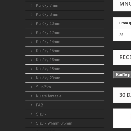
MNO
Kuličky 7mm
Kuličky 8mm
From q
Kuličky 10mm
Kuličky 12mm
25
Kuličky 14mm
Kuličky 15mm
REC
Kuličky 16mm
Kuličky 18mm
Buďte pr
Kuličky 20mm
Sluníčka
30 
Kulaté fantazie
FAB
Slavik
Slavik 9/6mm,8/6mm