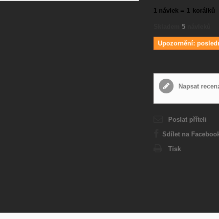
1 návlek =
1
korálků
Skladem
5
návleků
Upozornění: posled
Napsat recen
Poslat příteli
Sdílet na Faceboo
Tisk