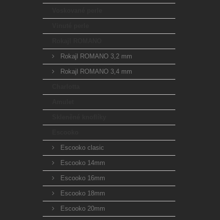
Voskované perle
Vinuté perle
Rokajl ROMANO
Rokajl ROMANO 3,2 mm
Rokajl ROMANO 3,4 mm
Charlotta
Amulet
Skleněné knoflíky
Escooko
Escooko clasic
Escooko 14mm
Escooko 16mm
Escooko 18mm
Escooko 20mm