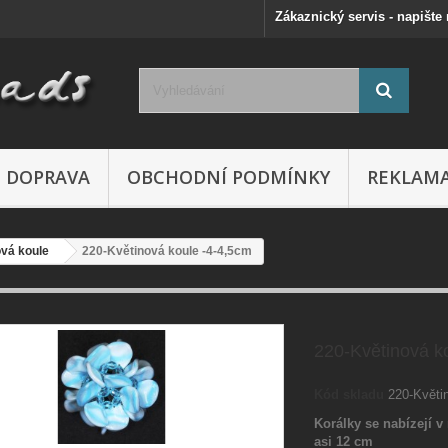
Zákaznický servis - napište
DOPRAVA
OBCHODNÍ PODMÍNKY
REKLAM
vá koule
220-Květinová koule -4-4,5cm
220-Květinová k
Kód skladu
220-Květi
Korálky se nabízejí v 
asi 12 cm