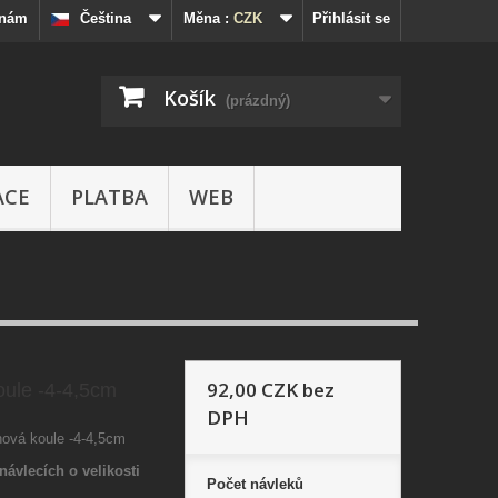
 nám
Čeština
Měna :
CZK
Přihlásit se
Košík
(prázdný)
ACE
PLATBA
WEB
92,00 CZK
bez
oule -4-4,5cm
DPH
nová koule -4-4,5cm
návlecích o velikosti
Počet
návleků