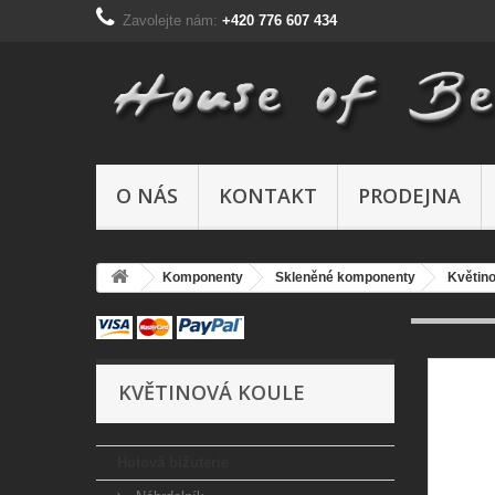
Zavolejte nám:
+420 776 607 434
O NÁS
KONTAKT
PRODEJNA
Komponenty
Skleněné komponenty
Květino
KVĚTINOVÁ KOULE
Hotová bižuterie