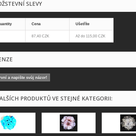
ŽSTEVNÍ SLEVY
uantity
Cena
Ušetříte
87,40 CZK
Až do
115,00 CZK
ENZE
vní a napište svůj názor!
DALŠÍCH PRODUKTŮ VE STEJNÉ KATEGORII: