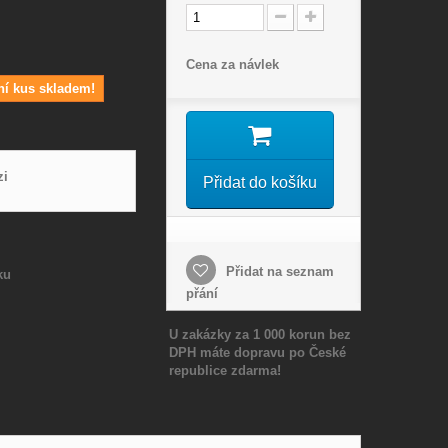
Cena za návlek
ní kus skladem!
zi
Přidat do košíku
Přidat na seznam
ku
přání
U zakázky za 1 000 korun bez
DPH máte dopravu po České
republice zdarma!