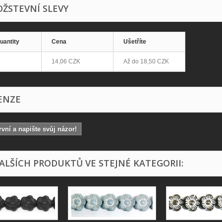
ŽSTEVNÍ SLEVY
uantity
Cena
Ušetříte
14,06 CZK
Až do
18,50 CZK
ENZE
vní a napište svůj názor!
DALŠÍCH PRODUKTŮ VE STEJNÉ KATEGORII: