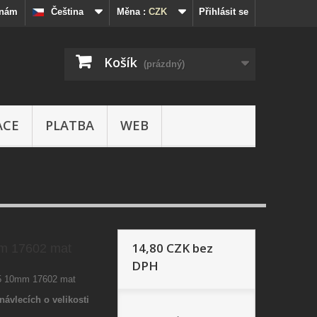
 nám
Čeština
Měna :
CZK
Přihlásit se
Košík
(prázdný)
ACE
PLATBA
WEB
14,80 CZK
bez
m 17602 mat
DPH
85 10mm 17602 mat
návlecích o velikosti