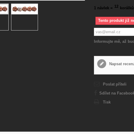
12
1 návlek =
korálků
Tento produkt již n
Informujte mě, až bud
Napsat recen
Poslat příteli
Sdílet na Faceboo
Tisk