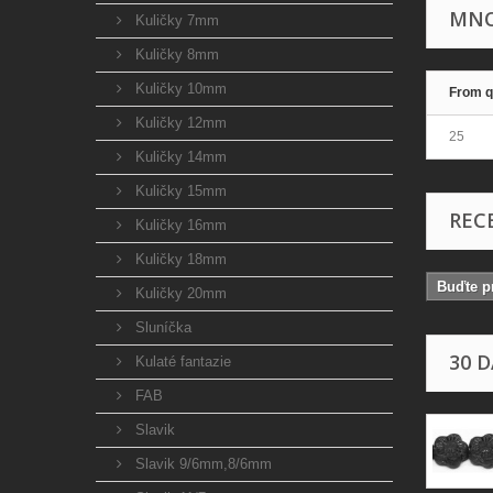
MNO
Kuličky 7mm
Kuličky 8mm
Kuličky 10mm
From q
Kuličky 12mm
25
Kuličky 14mm
Kuličky 15mm
REC
Kuličky 16mm
Kuličky 18mm
Buďte pr
Kuličky 20mm
Sluníčka
30 
Kulaté fantazie
FAB
Slavik
Slavik 9/6mm,8/6mm