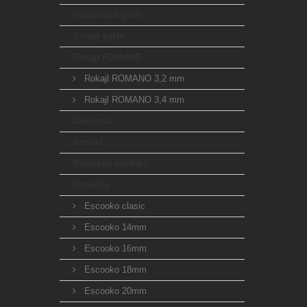
Voskované perle
Vinuté perle
Rokajl ROMANO
Rokajl ROMANO 3,2 mm
Rokajl ROMANO 3,4 mm
Charlotta
Amulet
Skleněné knoflíky
Escooko
Escooko clasic
Escooko 14mm
Escooko 16mm
Escooko 18mm
Escooko 20mm