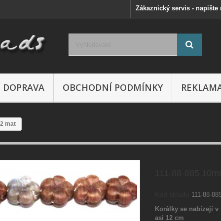
Zákaznický servis - napište
DOPRAVA
OBCHODNÍ PODMÍNKY
REKLAM
2 mat
111-88-885 10m
Kód skladu
111-88-8
Korálky se nabízejí v 
asi 12 cm