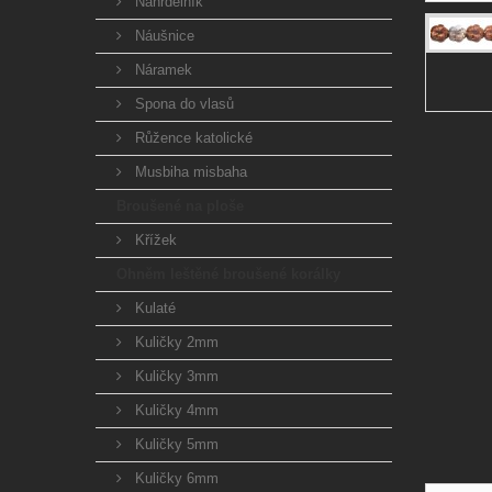
Náhrdelník
Náušnice
Náramek
Spona do vlasů
Růžence katolické
Musbiha misbaha
Broušené na ploše
Křížek
Ohněm leštěné broušené korálky
Kulaté
Kuličky 2mm
Kuličky 3mm
Kuličky 4mm
Kuličky 5mm
Kuličky 6mm