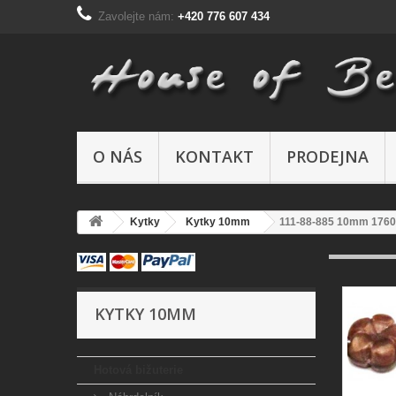
Zavolejte nám:
+420 776 607 434
O NÁS
KONTAKT
PRODEJNA
Kytky
Kytky 10mm
111-88-885 10mm 1760
KYTKY 10MM
Hotová bižuterie