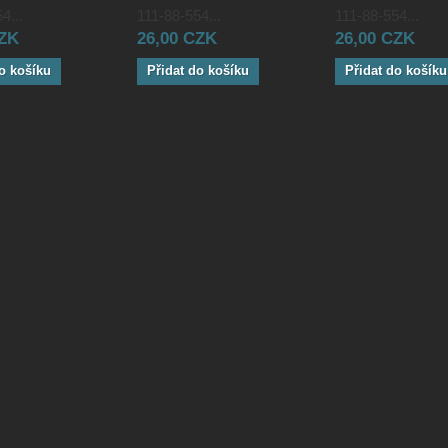
4...
111-88-554...
111-88-554...
CZK
26,00 CZK
26,00 CZK
o košíku
Přidat do košíku
Přidat do košíku