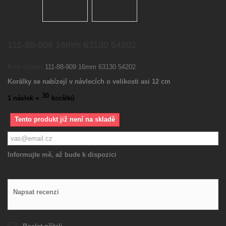
111-88-909 16mm 63130 54202
Kód skladu
111-88-909 16mm 63130 54202
Korálky se nabízejí v návlecích o velikosti asi 12 cm
30
1 návlek =
korálků
Tento produkt již není na skladě
Informujte mě, až bude k dispozici
Napsat recenzi