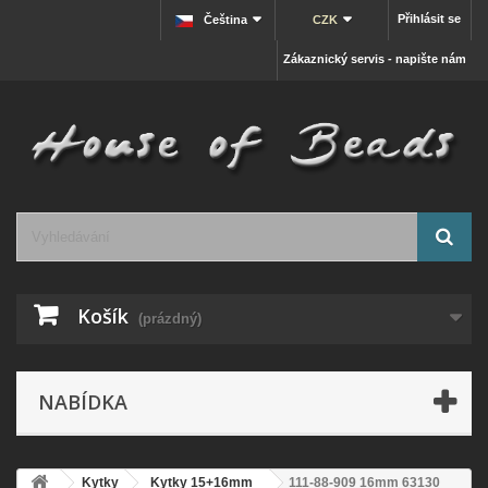
Přihlásit se
Čeština
CZK
Zákaznický servis - napište nám
Košík
(prázdný)
NABÍDKA
Kytky
Kytky 15+16mm
111-88-909 16mm 63130