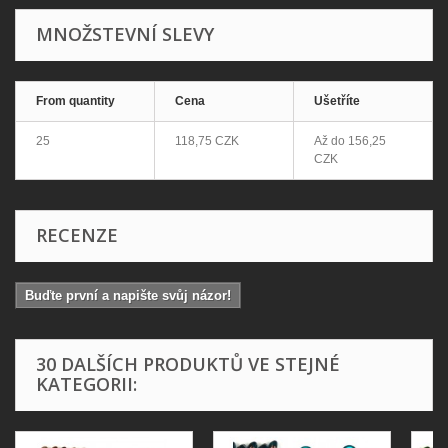
MNOŽSTEVNÍ SLEVY
From quantity
Cena
Ušetříte
25
118,75 CZK
Až do
156,25
CZK
RECENZE
Buďte první a napište svůj názor!
30 DALŠÍCH PRODUKTŮ VE STEJNÉ
KATEGORII: