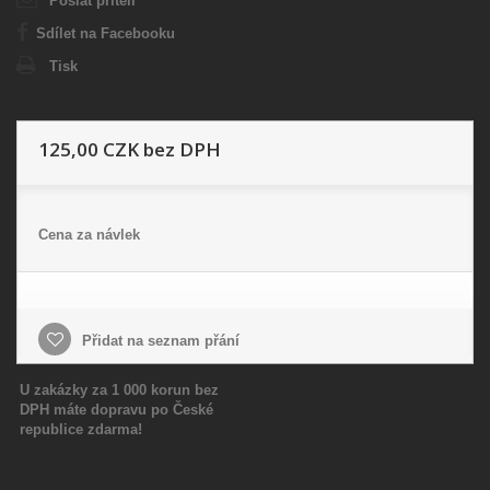
Poslat příteli
Sdílet na Facebooku
Tisk
125,00 CZK
bez DPH
Cena za návlek
Přidat na seznam přání
U zakázky za 1 000 korun bez
DPH máte dopravu po České
republice zdarma!