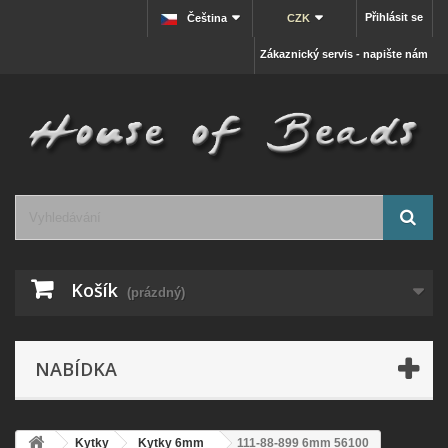
Přihlásit se
Čeština
CZK
Zákaznický servis - napište nám
Košík
(prázdný)
NABÍDKA
Kytky
Kytky 6mm
111-88-899 6mm 56100