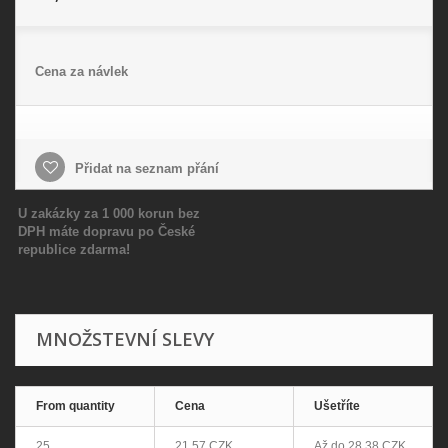
Cena za návlek
Přidat na seznam přání
U zakázky za 1 000 korun bez
DPH máte dopravu po České
republice zdarma!
MNOŽSTEVNÍ SLEVY
From quantity
Cena
Ušetříte
25
21,57 CZK
Až do
28,38 CZK