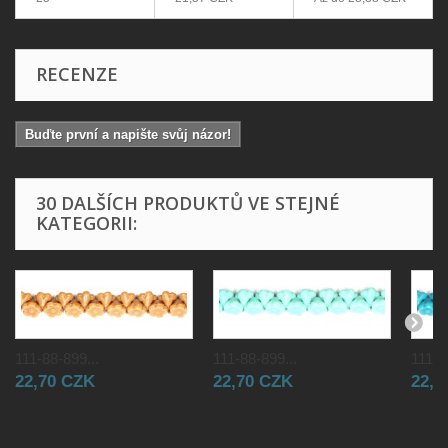
RECENZE
Buďte první a napište svůj názor!
30 DALŠÍCH PRODUKTŮ VE STEJNÉ
KATEGORII:
111-88-899...
111-88-899...
111-8
22,70 CZK
22,70 CZK
22,7