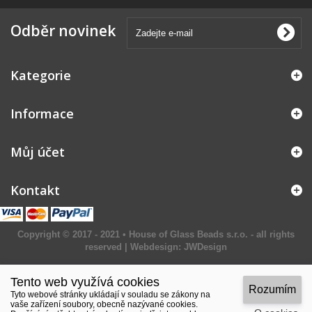
Odběr novinek
Kategorie
Informace
Můj účet
Kontakt
Copyright © 2017 - 2021 • House of Glass Beads s.r.o. - all rights
reserved | Webdesign:
JWDesign
Tento web využívá cookies
Rozumím
Tyto webové stránky ukládají v souladu se zákony na
vaše zařízení soubory, obecně nazývané cookies.