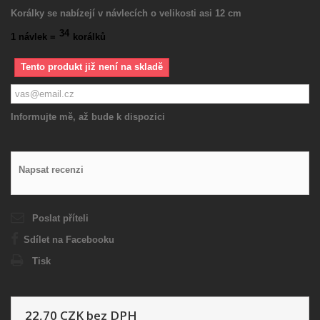
Korálky se nabízejí v návlecích o velikosti asi 12 cm
34
1 návlek =
korálků
Tento produkt již není na skladě
Informujte mě, až bude k dispozici
Napsat recenzi
Poslat příteli
Sdílet na Facebooku
Tisk
22,70 CZK
bez DPH