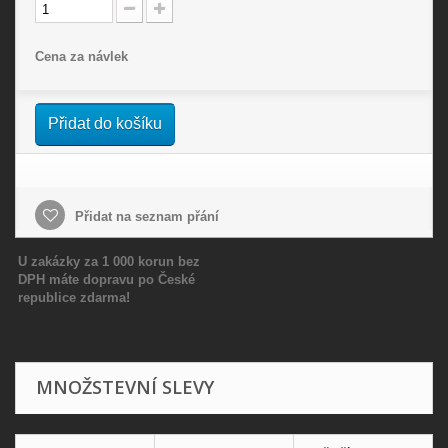
Cena za návlek
Přidat do košíku
Přidat na seznam přání
U zakázky za 1 000 korun bez
DPH máte dopravu po České
republice zdarma!
MNOŽSTEVNÍ SLEVY