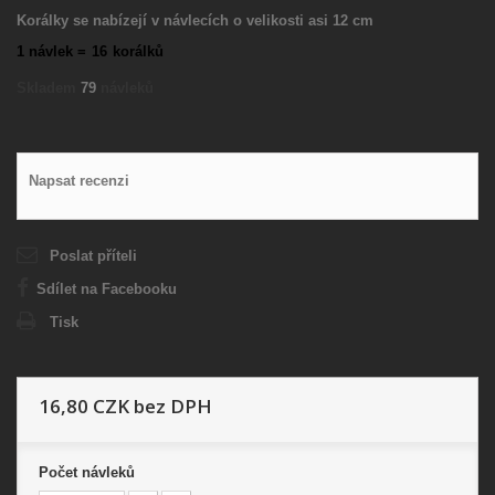
Korálky se nabízejí v návlecích o velikosti asi 12 cm
1 návlek =
16
korálků
Skladem
79
návleků
Napsat recenzi
Poslat příteli
Sdílet na Facebooku
Tisk
16,80 CZK
bez DPH
Počet
návleků