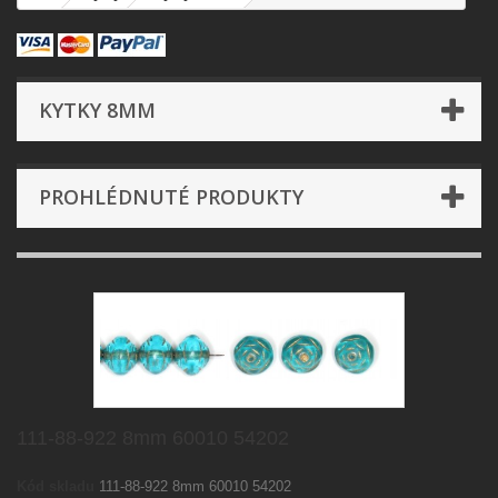
KYTKY 8MM
PROHLÉDNUTÉ PRODUKTY
111-88-922 8mm 60010 54202
Kód skladu
111-88-922 8mm 60010 54202