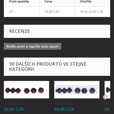
From quantity
Cena
Ušetříte
25
15,96 CZK
Až do
21,00 CZK
RECENZE
Buďte první a napište svůj názor!
30 DALŠÍCH PRODUKTŮ VE STEJNÉ
KATEGORII:
111-88-922...
111-88-922...
111-8
16,80 CZK
16,80 CZK
16,8