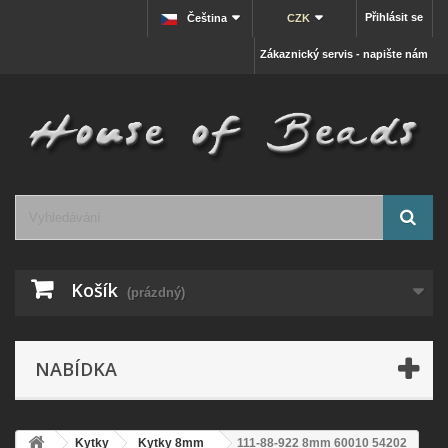
Přihlásit se
Čeština
CZK
Zákaznický servis - napište nám
Košík
(prázdný)
NABÍDKA
Kytky
Kytky 8mm
111-88-922 8mm 60010 54202