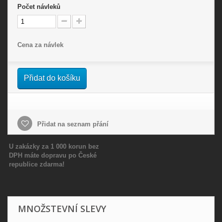
Počet
návleků
Cena za návlek
Přidat do košíku
Přidat na seznam přání
U zakázky za 1 000 korun bez
DPH máte dopravu po České
republice zdarma!
MNOŽSTEVNÍ SLEVY