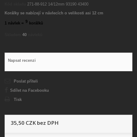
Kód skladu
271-88-912 14/12mm 93190 43400
Korálky se nabízejí v návlecích o velikosti asi 12 cm
9
1 návlek =
korálků
Skladem
40
návleků
Napsat recenzi
Poslat příteli
Sdílet na Facebooku
Tisk
35,50 CZK
bez DPH