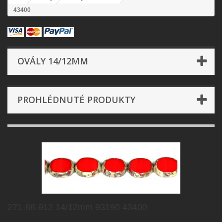
43400
OVÁLY 14/12MM
PROHLÉDNUTÉ PRODUKTY
271-88-912 14/12mm 93190 43400