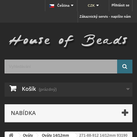
Přihlásit se
Čeština
CZK
Zákaznický servis - napište nám
Košík
(prázdný)
NABÍDKA
Ovály
Ovály 14/12mm
271-88-912 14/12mm 93190