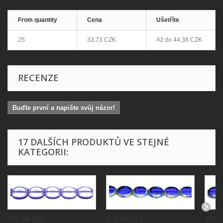
From quantity
Cena
Ušetříte
25
33,73 CZK
Až do
44,38 CZK
RECENZE
Buďte první a napište svůj názor!
17 DALŠÍCH PRODUKTŮ VE STEJNÉ
KATEGORII:
271-88-912...
271-88-912...
271-8