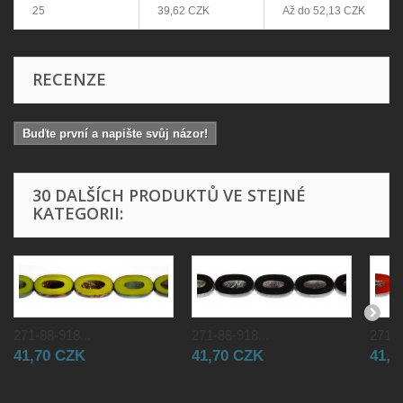
25
39,62 CZK
Až do
52,13 CZK
RECENZE
Buďte první a napište svůj názor!
30 DALŠÍCH PRODUKTŮ VE STEJNÉ
KATEGORII:
271-88-918...
271-88-918...
271-8
41,70 CZK
41,70 CZK
41,7