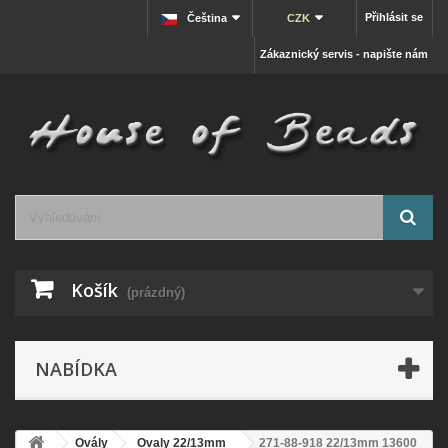
Přihlásit se
Čeština
CZK
Zákaznický servis - napište nám
Košík
(prázdný)
NABÍDKA
Ovály
Ovaly 22/13mm
271-88-918 22/13mm 13600