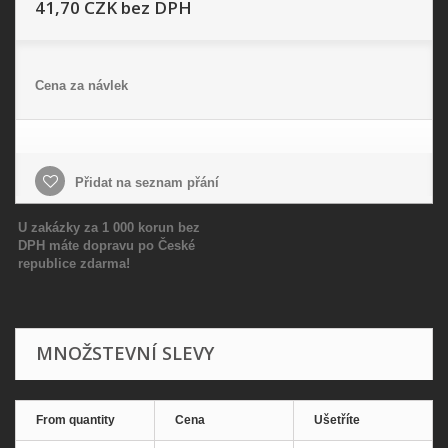
41,70 CZK
bez DPH
Cena za návlek
Přidat na seznam přání
U zakázky za 1 000 korun bez
DPH máte dopravu po České
republice zdarma!
MNOŽSTEVNÍ SLEVY
From quantity
Cena
Ušetříte