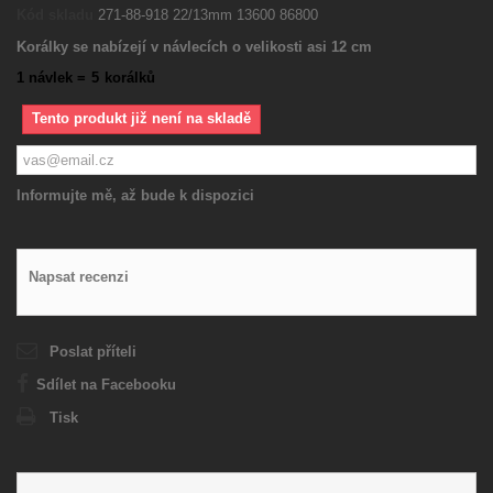
Kód skladu
271-88-918 22/13mm 13600 86800
Korálky se nabízejí v návlecích o velikosti asi 12 cm
1 návlek =
5
korálků
Tento produkt již není na skladě
Informujte mě, až bude k dispozici
Napsat recenzi
Poslat příteli
Sdílet na Facebooku
Tisk