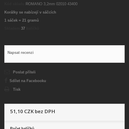
Kód skladu
ROMANO 3,2mm 02010 43400
Korálky se nabízejí v sáčcích
1 sáček = 21 gramů
Skladem
37
balíčků
Napsat recenzi
Poslat příteli
Sdílet na Facebooku
Tisk
51,10 CZK
bez DPH
Počet
balíčků