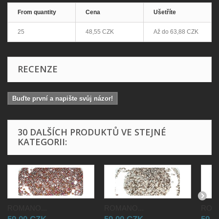
From quantity
Cena
Ušetříte
25
48,55 CZK
Až do
63,88 CZK
RECENZE
Buďte první a napište svůj názor!
30 DALŠÍCH PRODUKTŮ VE STEJNÉ
KATEGORII:
ROMANO...
ROMANO...
ROMA