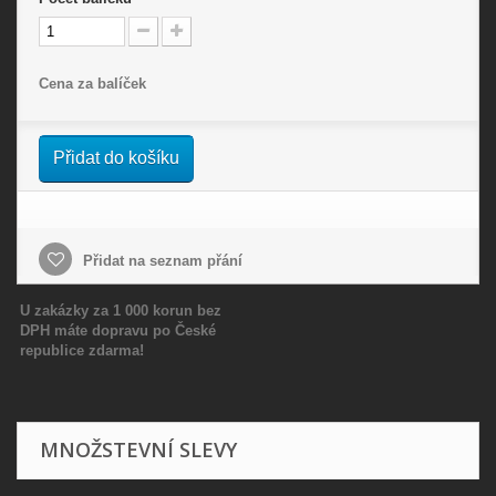
Cena za balíček
Přidat do košíku
Přidat na seznam přání
U zakázky za 1 000 korun bez
DPH máte dopravu po České
republice zdarma!
MNOŽSTEVNÍ SLEVY