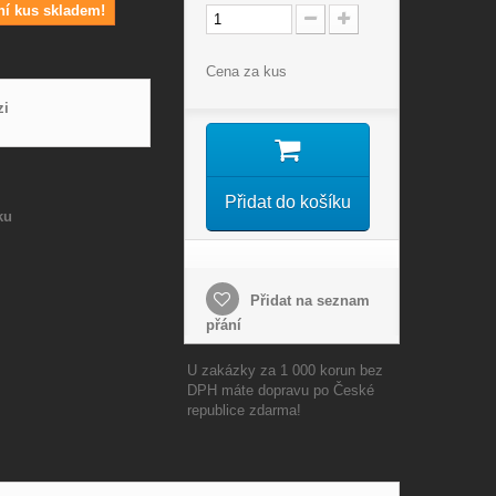
ní kus skladem!
Cena za kus
zi
Přidat do košíku
ku
Přidat na seznam
přání
U zakázky za 1 000 korun bez
DPH máte dopravu po České
republice zdarma!