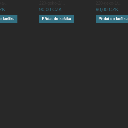
a-...
220-geko-2/...
220-geko-1/...
CZK
90,00 CZK
90,00 CZK
o košíku
Přidat do košíku
Přidat do košíku