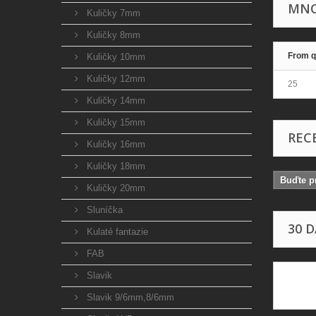
MNO
Kuličky 7mm
Kuličky 8mm
From q
Kuličky 10mm
Kuličky 12mm
25
Kuličky 14mm
Kuličky 15mm
REC
Kuličky 16mm
Kuličky 18mm
Buďte pr
Kuličky 20mm
Sluníčka
30 
Kulaté fantazie
FAB
Slavik
Slavik 9/6mm,8/6mm