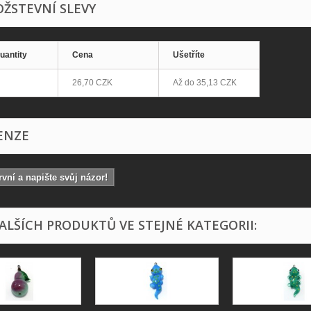
ŽSTEVNÍ SLEVY
uantity
Cena
Ušetříte
26,70 CZK
Až do
35,13 CZK
ENZE
vní a napište svůj názor!
DALŠÍCH PRODUKTŮ VE STEJNÉ KATEGORII: