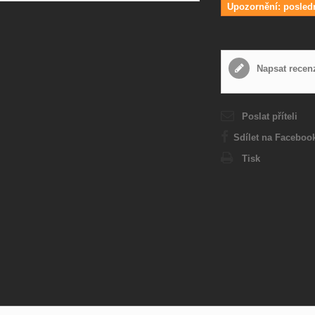
Upozornění: posled
Napsat recen
Poslat příteli
Sdílet na Faceboo
Tisk