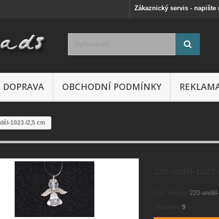
Zákaznický servis - napište
DOPRAVA
OBCHODNÍ PODMÍNKY
REKLAM
děl-1023 /2,5 cm
220-anděl-1023 
Kód skladu
220-anděl
Skladem
9
ks