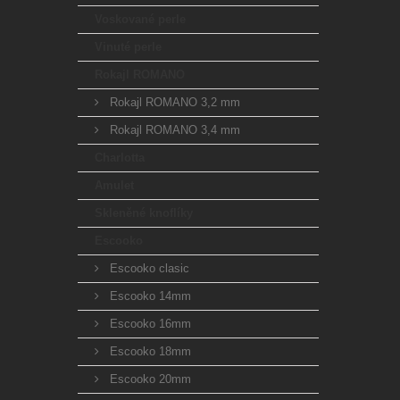
Voskované perle
Vinuté perle
Rokajl ROMANO
Rokajl ROMANO 3,2 mm
Rokajl ROMANO 3,4 mm
Charlotta
Amulet
Skleněné knoflíky
Escooko
Escooko clasic
Escooko 14mm
Escooko 16mm
Escooko 18mm
Escooko 20mm