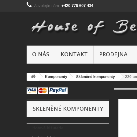
Zavolejte nám:
+420 776 607 434
O NÁS
KONTAKT
PRODEJNA
Komponenty
Skleněné komponenty
220-an
SKLENĚNÉ KOMPONENTY
Hotová bižuterie