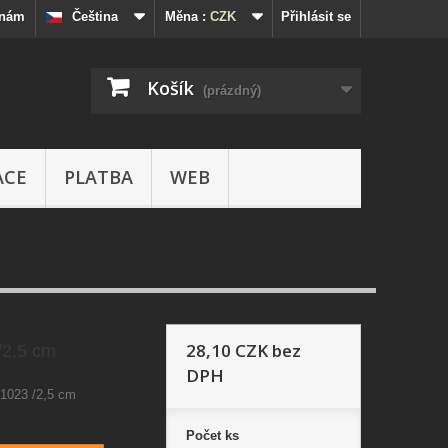
 nám
Čeština
Měna :
CZK
Přihlásit se
Košík
(prázdný)
ACE
PLATBA
WEB
28,10 CZK
bez
/2,5 cm
DPH
-1023 /2,5 cm
Počet
ks