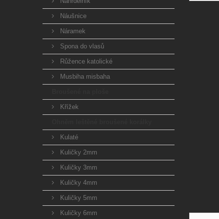
Náhrdelník
Náušnice
Náramek
Spona do vlasů
Růžence katolické
Musbiha misbaha
Broušené na ploše
Křížek
Ohněm leštěné broušené korálky
Kulaté
Kuličky 2mm
Kuličky 3mm
Kuličky 4mm
Kuličky 5mm
Kuličky 6mm