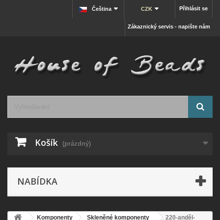
Přihlásit se
Čeština
CZK
Zákaznický servis - napište nám
Košík
(prázdný)
NABÍDKA
Komponenty
Skleněné komponenty
220-anděl-