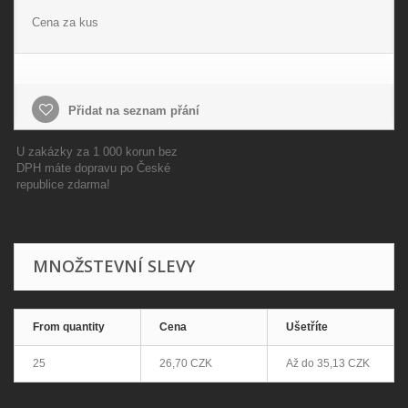
Cena za kus
Přidat na seznam přání
U zakázky za 1 000 korun bez
DPH máte dopravu po České
republice zdarma!
MNOŽSTEVNÍ SLEVY
From quantity
Cena
Ušetříte
25
26,70 CZK
Až do
35,13 CZK