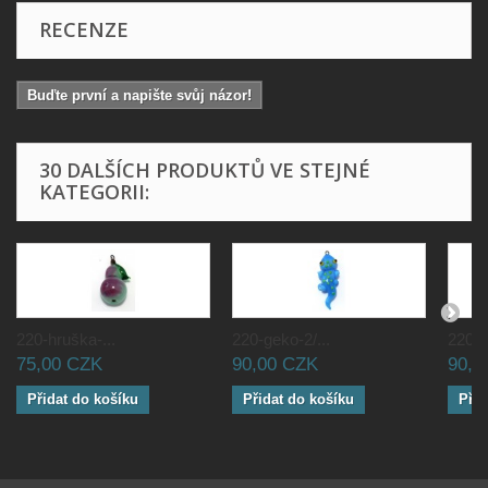
RECENZE
Buďte první a napište svůj názor!
30 DALŠÍCH PRODUKTŮ VE STEJNÉ
KATEGORII:
220-hruška-...
220-geko-2/...
220-g
75,00 CZK
90,00 CZK
90,0
Přidat do košíku
Přidat do košíku
Přid