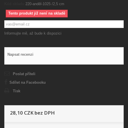
Kód skladu
220-anděl-1025 /2,5 cm
Tento produkt již není na skladě
Informujte mě, až bude k dispozici
Napsat recenzi
Poslat příteli
Sdílet na Facebooku
Tisk
28,10 CZK
bez DPH