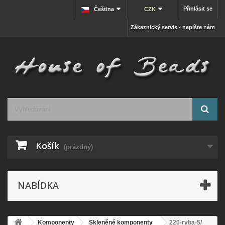
Přihlásit se
Čeština
CZK
Zákaznický servis - napište nám
Košík
(prázdný)
NABÍDKA
Komponenty
Skleněné komponenty
220-ryba-5/