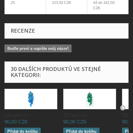
25
123,50 CZK
Až do
162,50
CZK
RECENZE
Buďte první a napište svůj názor!
30 DALŠÍCH PRODUKTŮ VE STEJNÉ
KATEGORII:
220-geko-2/...
220-geko-1/...
220-de
90,00 CZK
90,00 CZK
90,0
Přidat do košíku
Přidat do košíku
Přid