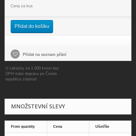
Cena za kus
Přidat do košíku
Přidat na seznam přání
U zakázky za 1 000 korun bez
DPH máte dopravu po České
republice zdarma!
MNOŽSTEVNÍ SLEVY
From quantity
Cena
Ušetříte