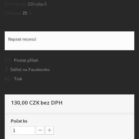
Kód skladu
220-ryba-5
Skladem
25
ks
Napsat recenzi
Poslat příteli
Sdílet na Facebooku
Tisk
130,00 CZK
bez DPH
Počet
ks