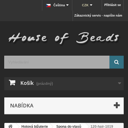
Přihlásit se
Čeština
CZK
Zákaznický servis - napište nám
Košík
(prázdný)
NABÍDKA
Hotová bižuterie
Spona do vlasů
120-hair-1019