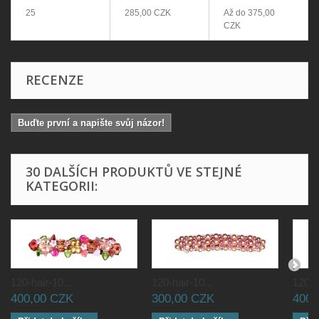
25
285,00 CZK
Až do
375,00
CZK
RECENZE
Buďte první a napište svůj názor!
30 DALŠÍCH PRODUKTŮ VE STEJNÉ
KATEGORII:
120-hair-10...
120-hair-10...
120-ha
400,00 CZK
300,00 CZK
400,