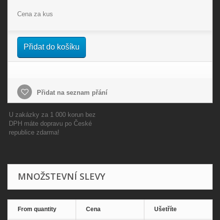
Cena za kus
Přidat do košíku
Přidat na seznam přání
U zakázky za 1 000 korun bez
DPH máte dopravu po České
republice zdarma!
MNOŽSTEVNÍ SLEVY
From quantity
Cena
Ušetříte