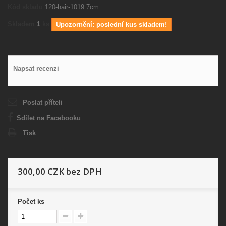
Kód skladu
120-hair-1019 7cm
Skladem
1
ks
Upozornění: poslední kus skladem!
Napsat recenzi
Poslat příteli
Sdílet na Facebooku
Tisk
300,00 CZK
bez DPH
Počet
ks