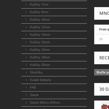
Kuličky 7mm
Kuličky 8mm
MNO
Kuličky 10mm
Kuličky 12mm
From q
Kuličky 14mm
25
Kuličky 15mm
Kuličky 16mm
REC
Kuličky 18mm
Kuličky 20mm
Sluníčka
Buďte pr
Kulaté fantazie
FAB
30 
Slavik
Slavik 9/6mm,8/6mm