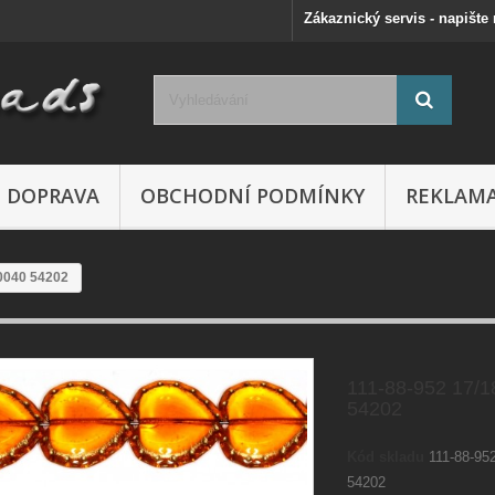
Zákaznický servis - napište
DOPRAVA
OBCHODNÍ PODMÍNKY
REKLAM
0040 54202
111-88-952 17/
54202
Kód skladu
111-88-95
54202