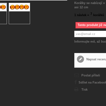
Korálky se nabízejí v 
asi 12 cm
7
1 návlek =
korálků
Tento produkt již n
Informujte mě, až bud
Napsat recen
Poslat příteli
Sdílet na Faceboo
Tisk