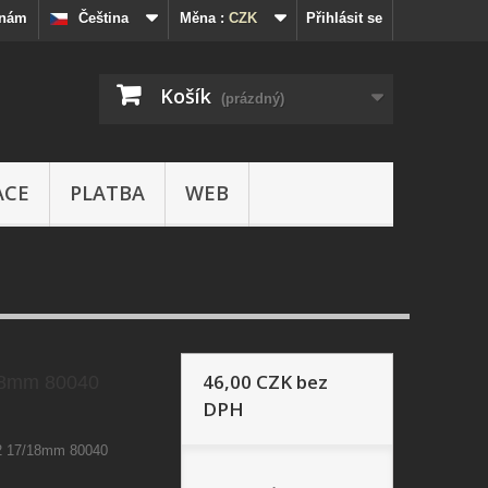
 nám
Čeština
Měna :
CZK
Přihlásit se
Košík
(prázdný)
ACE
PLATBA
WEB
46,00 CZK
bez
18mm 80040
DPH
2 17/18mm 80040