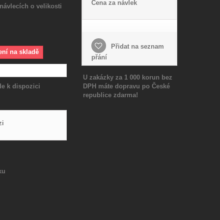
Cena za návlek
návlecích o velikosti
Přidat na seznam
ení na skladě
přání
U zakázky za 1 000 korun bez
e k dispozici
DPH máte dopravu po České
republice zdarma!
zi
ku