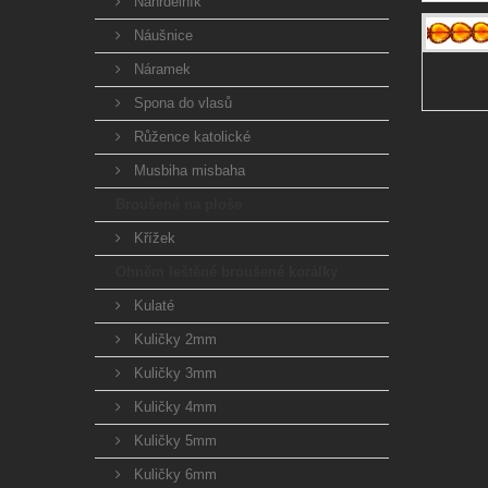
Náhrdelník
Náušnice
Náramek
Spona do vlasů
Růžence katolické
Musbiha misbaha
Broušené na ploše
Křížek
Ohněm leštěné broušené korálky
Kulaté
Kuličky 2mm
Kuličky 3mm
Kuličky 4mm
Kuličky 5mm
Kuličky 6mm