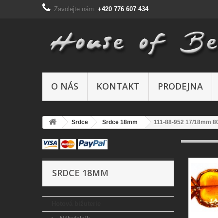
Zavolejte nám:
+420 776 607 434
O NÁS
KONTAKT
PRODEJNA
Srdce
Srdce 18mm
111-88-952 17/18mm 8
SRDCE 18MM
Hotová bižuterie