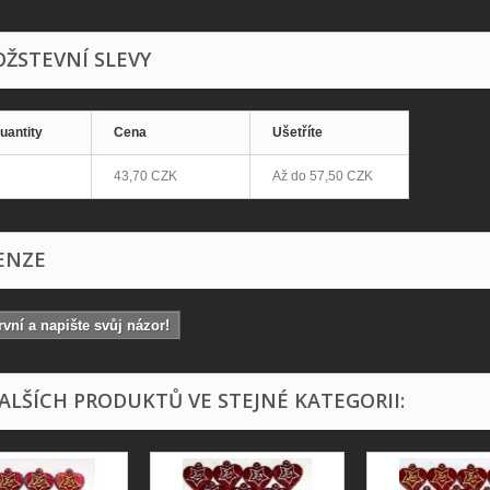
ŽSTEVNÍ SLEVY
uantity
Cena
Ušetříte
43,70 CZK
Až do
57,50 CZK
ENZE
vní a napište svůj názor!
DALŠÍCH PRODUKTŮ VE STEJNÉ KATEGORII: