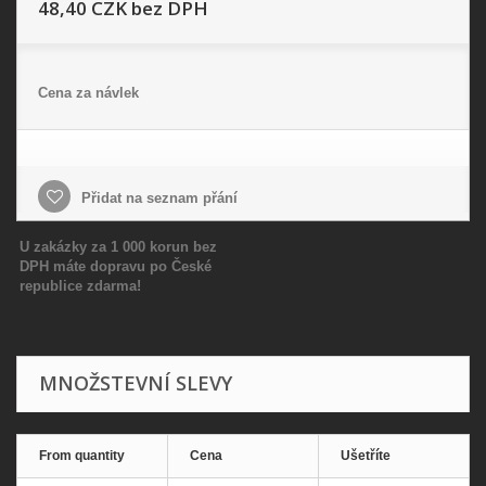
48,40 CZK
bez DPH
Cena za návlek
Přidat na seznam přání
U zakázky za 1 000 korun bez
DPH máte dopravu po České
republice zdarma!
MNOŽSTEVNÍ SLEVY
From quantity
Cena
Ušetříte