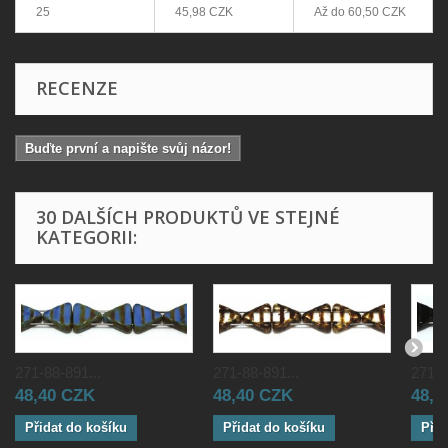
25
45,98 CZK
Až do
60,50 CZK
RECENZE
Buďte první a napište svůj názor!
30 DALŠÍCH PRODUKTŮ VE STEJNÉ
KATEGORII:
271-88-891...
271-88-891...
271-8
48,40 CZK
48,40 CZK
48,4
Přidat do košíku
Přidat do košíku
Přid