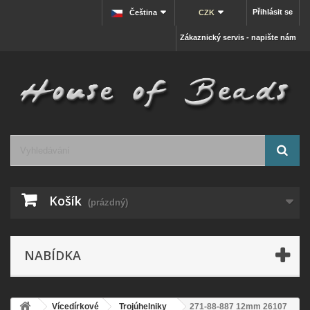
Přihlásit se
Čeština
CZK
Zákaznický servis - napište nám
Košík
(prázdný)
NABÍDKA
Vícedírkové
Trojúhelniky
271-88-887 12mm 26107