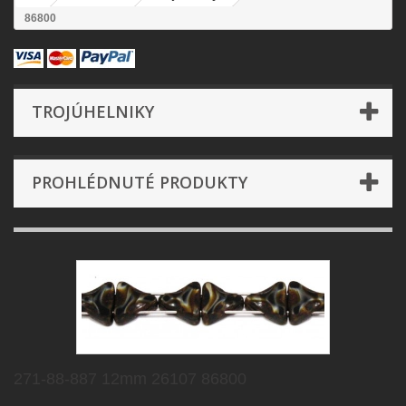
86800
TROJÚHELNIKY
PROHLÉDNUTÉ PRODUKTY
271-88-887 12mm 26107 86800