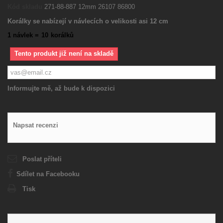
Kód skladu
271-88-887 12mm 26107 86800
Korálky se nabízejí v návlecích o velikosti asi 12 cm
1 návlek =
10
korálků
Tento produkt již není na skladě
Informujte mě, až bude k dispozici
Napsat recenzi
Poslat příteli
Sdílet na Facebooku
Tisk