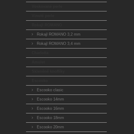
Voskované perle
Vinuté perle
Rokajl ROMANO
Rokajl ROMANO 3,2 mm
Rokajl ROMANO 3,4 mm
Charlotta
Amulet
Skleněné knoflíky
Escooko
Escooko clasic
Escooko 14mm
Escooko 16mm
Escooko 18mm
Escooko 20mm