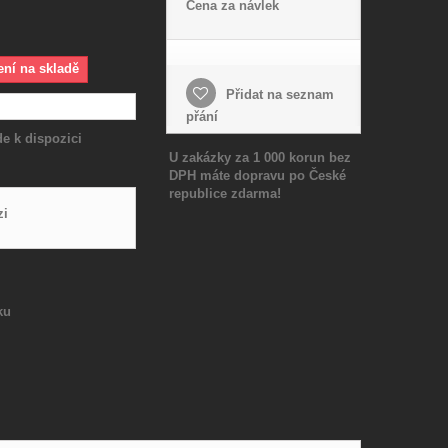
Cena za návlek
ení na skladě
Přidat na seznam
přání
e k dispozici
U zakázky za 1 000 korun bez
DPH máte dopravu po České
republice zdarma!
zi
ku