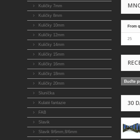
MNO
Kuličky 7mm
Kuličky 8mm
Kuličky 10mm
From q
Kuličky 12mm
25
Kuličky 14mm
Kuličky 15mm
REC
Kuličky 16mm
Kuličky 18mm
Buďte pr
Kuličky 20mm
Sluníčka
30 
Kulaté fantazie
FAB
Slavik
Slavik 9/6mm,8/6mm