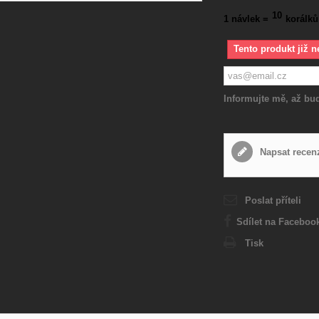
10
1 návlek =
korálků
Tento produkt již n
Informujte mě, až bud
Napsat recen
Poslat příteli
Sdílet na Faceboo
Tisk