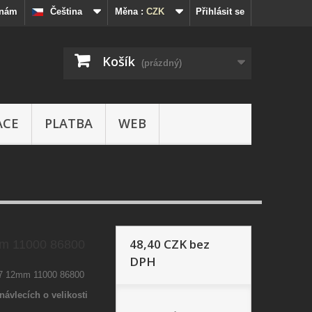
 nám
Čeština
Měna :
CZK
Přihlásit se
Košík
(prázdný)
ACE
PLATBA
WEB
48,40 CZK
bez
m 11000 86800
DPH
87 12mm 11000 86800
návlecích o velikosti