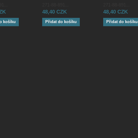
1...
271-88-891...
271-88-891...
CZK
48,40 CZK
48,40 CZK
o košíku
Přidat do košíku
Přidat do košíku