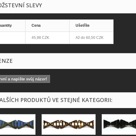
ŽSTEVNÍ SLEVY
uantity
Cena
Ušetříte
45,98 CZK
Až do
60,50 CZK
ENZE
vní a napište svůj názor!
DALŠÍCH PRODUKTŮ VE STEJNÉ KATEGORII: