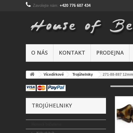
Zavolejte nám:
+420 776 607 434
O NÁS
KONTAKT
PRODEJNA
Vícedírkové
Trojúhelniky
271-88-887 12mm
TROJÚHELNIKY
Hotová bižuterie