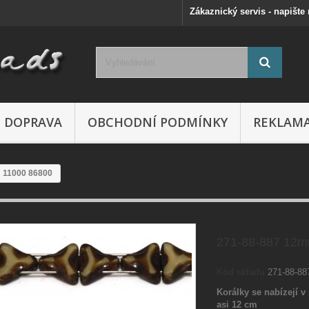
Zákaznický servis - napište
DOPRAVA
OBCHODNÍ PODMÍNKY
REKLAM
 11000 86800
271-88-887 12m
Kód skladu
271-88-8
Korálky se nabízejí v 
asi 12 cm