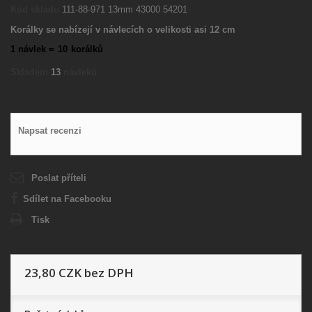
Kód skladu
111-88-971 13mm 43000 54201
Korálky se nabízejí v návlecích o velikosti asi 12 cm
1 návlek =
10
korálků
Skladem
13
návleků
Napsat recenzi
Poslat příteli
Sdílet na Facebooku
Tisk
23,80 CZK
bez DPH