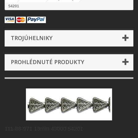
54201
TROJÚHELNIKY
PROHLÉDNUTÉ PRODUKTY
111-88-971 13mm 43000 54201