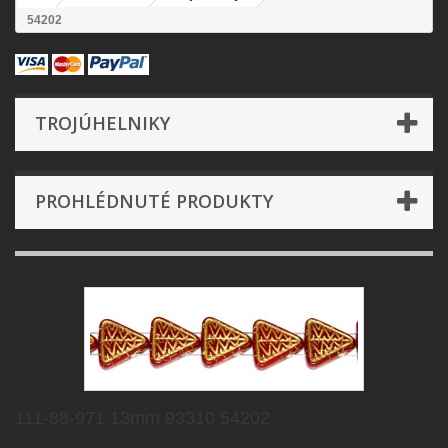
54202
TROJÚHELNIKY
PROHLÉDNUTÉ PRODUKTY
111-88-971 13mm 93310 54202