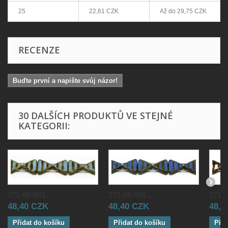
25
22,61 CZK
Až do
29,75 CZK
RECENZE
Buďte první a napište svůj názor!
30 DALŠÍCH PRODUKTŮ VE STEJNÉ
KATEGORII:
271-88-891...
271-88-891...
271-8
48,40 CZK
48,40 CZK
48,4
Přidat do košíku
Přidat do košíku
Přid