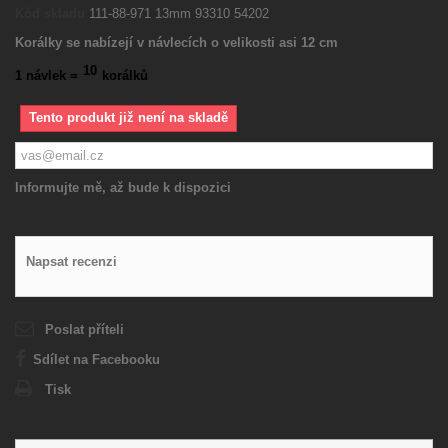
Kód skladu
111-88-971 13mm 93310 54202
Korálky se nabízejí v návlecích o velikosti asi 12 cm
10
1 návlek =
korálků
Tento produkt již není na skladě
Informujte mě, až bude k dispozici
Napsat recenzi
Poslat příteli
Sdílet na Facebooku
Tisk