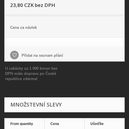
23,80 CZK
bez DPH
Cena za návlek
Přidat na seznam přání
U zakázky za 1 000 korun bez
DPH máte dopravu po České
republice zdarma!
MNOŽSTEVNÍ SLEVY
From quantity
Cena
Ušetříte