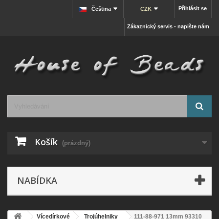
Přihlásit se
Čeština
CZK
Zákaznický servis - napište nám
Košík
(prázdný)
NABÍDKA
Vícedírkové
Trojúhelniky
111-88-971 13mm 93310