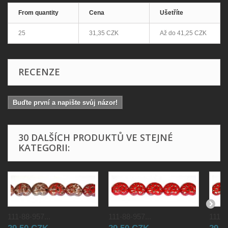
From quantity
Cena
Ušetříte
25
31,35 CZK
Až do
41,25 CZK
RECENZE
Buďte první a napište svůj názor!
30 DALŠÍCH PRODUKTŮ VE STEJNÉ
KATEGORII:
111-88-957...
111-88-957...
111-8