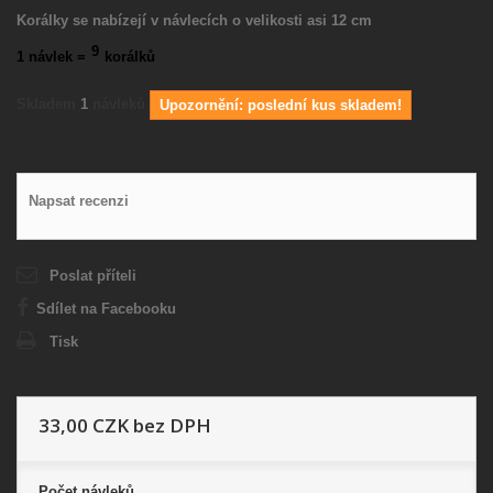
Korálky se nabízejí v návlecích o velikosti asi 12 cm
9
1 návlek =
korálků
Skladem
1
návleků
Upozornění: poslední kus skladem!
Napsat recenzi
Poslat příteli
Sdílet na Facebooku
Tisk
33,00 CZK
bez DPH
Počet
návleků