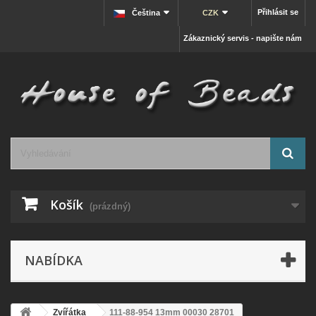
Přihlásit se
Čeština
CZK
Zákaznický servis - napište nám
Košík
(prázdný)
NABÍDKA
Zvířátka
111-88-954 13mm 00030 28701