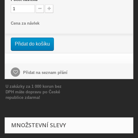
Cena za návlek
Přidat do košíku
Přidat na seznam přání
U zakázky za 1 000 korun bez
DPH máte dopravu po České
republice zdarma!
MNOŽSTEVNÍ SLEVY