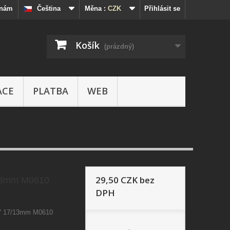
 nám
Čeština
Měna :
CZK
Přihlásit se
Košík
(prázdný)
ACE
PLATBA
WEB
29,50 CZK
bez
/13mm M0610
DPH
57 17/13mm M0610