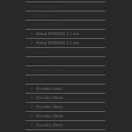
Voskované perle
Vinuté perle
Rokajl ROMANO
Rokajl ROMANO 3,2 mm
Rokajl ROMANO 3,4 mm
Charlotta
Amulet
Skleněné knoflíky
Escooko
Escooko clasic
Escooko 14mm
Escooko 16mm
Escooko 18mm
Escooko 20mm