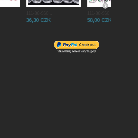
111-88-960...
111-88-960...
36,30 CZK
58,00 CZK