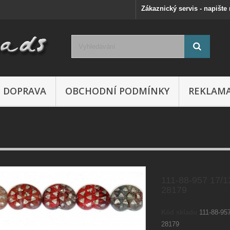
Zákaznický servis - napište
DOPRAVA
OBCHODNÍ PODMÍNKY
REKLAM
111-88-957 17
28179
Kód skladu
111-88-9
28179