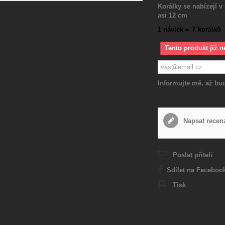
Korálky se nabízejí v 
asi 12 cm
1 návlek =
7
korálků
Tento produkt již n
Informujte mě, až bud
Napsat recen
Poslat příteli
Sdílet na Faceboo
Tisk