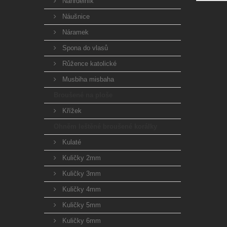
Náhrdelník
Náušnice
Náramek
Spona do vlasů
Růžence katolické
Musbiha misbaha
Broušené na ploše
Křížek
Ohněm leštěné broušené korálky
Kulaté
Kuličky 2mm
Kuličky 3mm
Kuličky 4mm
Kuličky 5mm
Kuličky 6mm