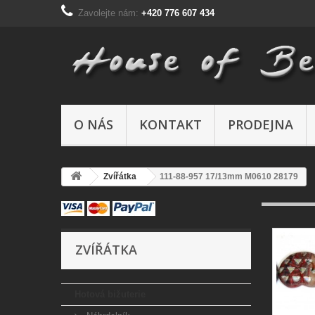
Zavolejte nám:
+420 776 607 434
O NÁS
KONTAKT
PRODEJNA
Zvířátka
111-88-957 17/13mm M0610 28179
ZVÍŘÁTKA
Hotová bižuterie