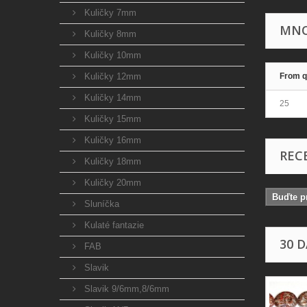
Kuličky 7mm
MNO
Kuličky 8mm
Kuličky 10mm
Kuličky 12mm
From q
Kuličky 14mm
25
Kuličky 15mm
Kuličky 16mm
REC
Kuličky 18mm
Kuličky 20mm
Buďte pr
Sluníčka
Kulaté fantazie
30 
FAB
Slavik
Slavik 9/6mm,8/6mm