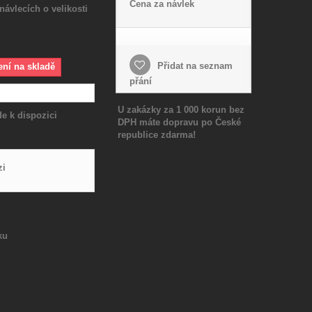
Cena za návlek
návlecích o velikosti
Přidat na seznam
ení na skladě
přání
U zakázky za 1 000 korun bez
e k dispozici
DPH máte dopravu po České
republice zdarma!
zi
ku