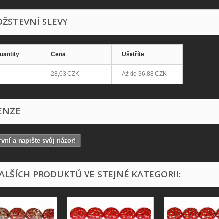
ŽSTEVNÍ SLEVY
uantity
Cena
Ušetříte
28,03 CZK
Až do
36,88 CZK
ENZE
vní a napište svůj názor!
DALŠÍCH PRODUKTŮ VE STEJNÉ KATEGORII: