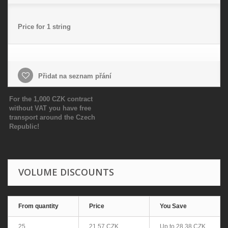
Price for 1 string
Přidat na seznam přání
For the 1,000 CZK contract
without VAT you have free
transport around the Czech
Republic!
VOLUME DISCOUNTS
From quantity
Price
You Save
25
21,57 CZK
Up to
28,38 CZK