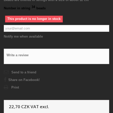
34
Number in string
beads
This product is no longer in stock
Notify me when available
Write a review
Send to a friend
Share on Facebook!
Print
22,70 CZK
VAT excl.