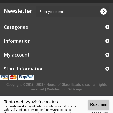
Newsletter
Categories
Information
My account
Store Information
Copyright © 2017 - 2021 • House of Glass Beads s.r.o. - all rights
reserved | Webdesign:
JWDesign
Tento web využívá cookies
Rozumím
Tyto webové stránky ukládají v souladu se zákony na
vaše zařízení soubory, obecně nazývané cookies.