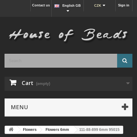
Contact us
Sign in
English GB
CZK
Cart
(empty)
MENU
Flowers
Flowers 6mm
111-88-899 6mm 95015