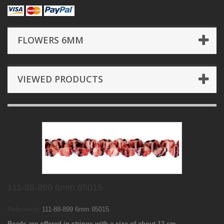
FLOWERS 6MM
VIEWED PRODUCTS
111-88-899 6mm 95015
Reference:
111-88-899 6mm 95015
Beads are offered in strings with a size of about 12 cm