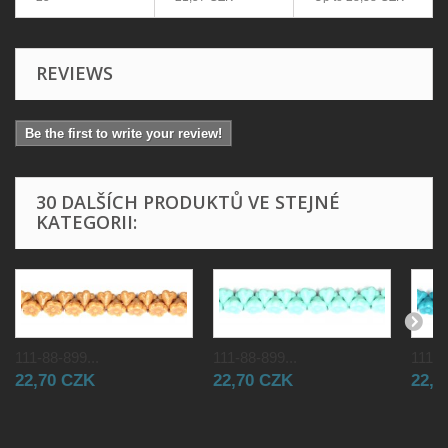
REVIEWS
Be the first to write your review!
30 DALŠÍCH PRODUKTŮ VE STEJNÉ
KATEGORII:
111-88-899...
111-88-899...
111-8
22,70 CZK
22,70 CZK
22,7