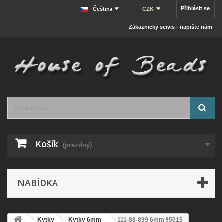
Přihlásit se
Čeština
CZK
Zákaznický servis - napište nám
Košík
(prázdný)
NABÍDKA
Kytky
Kytky 6mm
111-88-899 6mm 95015