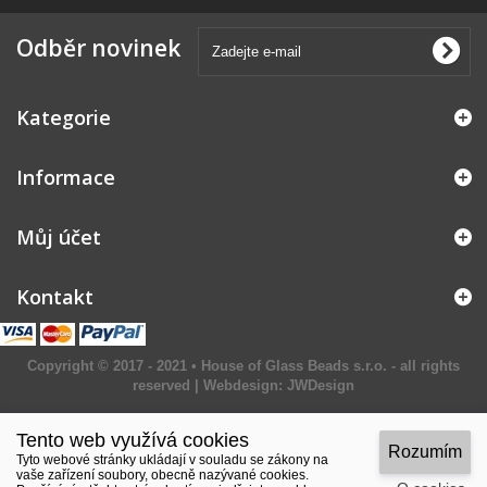
Odběr novinek
Kategorie
Informace
Můj účet
Kontakt
Copyright © 2017 - 2021 • House of Glass Beads s.r.o. - all rights
reserved | Webdesign:
JWDesign
Tento web využívá cookies
Rozumím
Tyto webové stránky ukládají v souladu se zákony na
vaše zařízení soubory, obecně nazývané cookies.