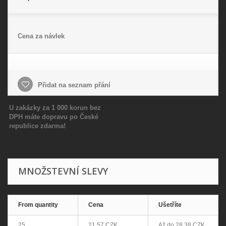
Cena za návlek
Přidat na seznam přání
U zakázky za 1 000 korun bez
DPH máte dopravu po České
republice zdarma!
MNOŽSTEVNÍ SLEVY
From quantity
Cena
Ušetříte
25
21,57 CZK
Až do
28,38 CZK