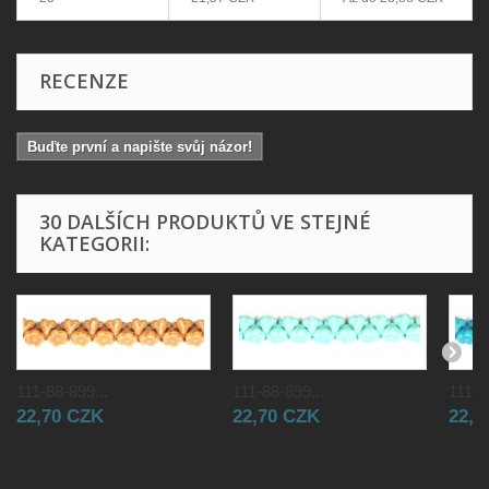
RECENZE
Buďte první a napište svůj názor!
30 DALŠÍCH PRODUKTŮ VE STEJNÉ
KATEGORII:
111-88-899...
111-88-899...
111-8
22,70 CZK
22,70 CZK
22,7