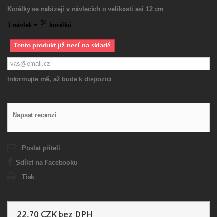
Korálky se nabízejí v návlecích o velikosti asi 12 cm
34
1 návlek =
korálků
Tento produkt již není na skladě
Informujte mě, až bude k dispozici
Napsat recenzi
Poslat příteli
Sdílet na Facebooku
Tisk
22,70 CZK
bez DPH