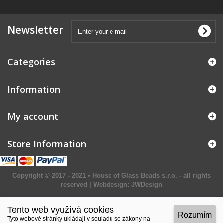
Newsletter
Categories
Information
My account
Store Information
Copyright © 2017 - 2021 • House of Glass Beads s.r.o. - all rights
reserved | Webdesign:
JWDesign
Tento web využívá cookies
Rozumím
Tyto webové stránky ukládají v souladu se zákony na