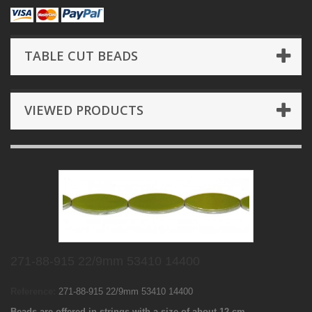
TABLE CUT BEADS
VIEWED PRODUCTS
271-88-915 22/9mm 53410 14400
Reference:
271-88-915 22/9mm 53410 14400
Beads are offered in strings with a size of about 12 cm