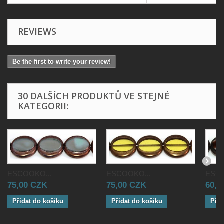
REVIEWS
Be the first to write your review!
30 DALŠÍCH PRODUKTŮ VE STEJNÉ
KATEGORII:
ESCOOKO...
ESCOOKO...
ESCO
75,00 CZK
75,00 CZK
60,0
Přidat do košíku
Přidat do košíku
Přid