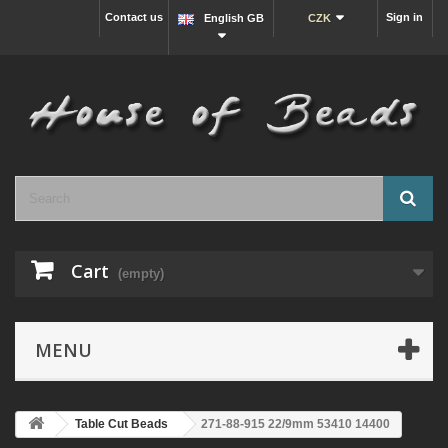
Contact us
Sign in
English GB
CZK
Cart
(empty)
MENU
Table Cut Beads
271-88-915 22/9mm 53410 14400