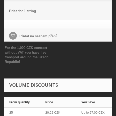
Price for 1 string
Přidat na seznam přání
For the 1,000 CZK contract
without VAT you have free
transport around the Czech
Republic!
VOLUME DISCOUNTS
From quantity
Price
You Save
25
20,52 CZK
Up to
27,00 CZK