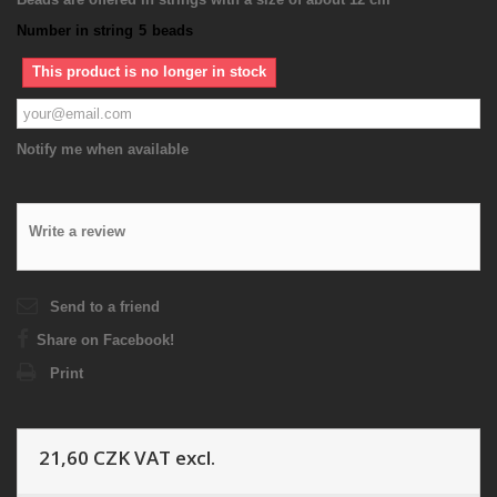
Number in string
5
beads
This product is no longer in stock
Notify me when available
Write a review
Send to a friend
Share on Facebook!
Print
21,60 CZK
VAT excl.