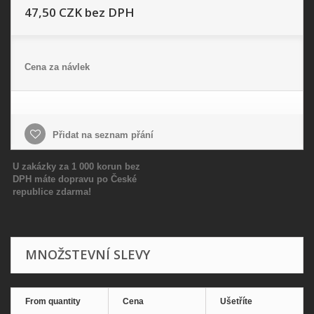
47,50 CZK
bez DPH
Cena za návlek
Přidat na seznam přání
U zakázky za 1 000 korun bez
DPH máte dopravu po České
republice zdarma!
MNOŽSTEVNÍ SLEVY
From quantity
Cena
Ušetříte