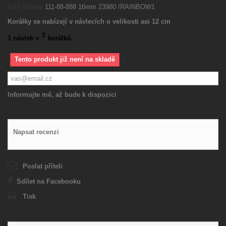
Kód skladu
111-88-888 16mm 23980 /RAINBOW1
Korálky se nabízejí v návlecích o velikosti asi 12 cm
7
1 návlek =
korálků
Tento produkt již není na skladě
Informujte mě, až bude k dispozici
Napsat recenzi
Poslat příteli
Sdílet na Facebooku
Tisk