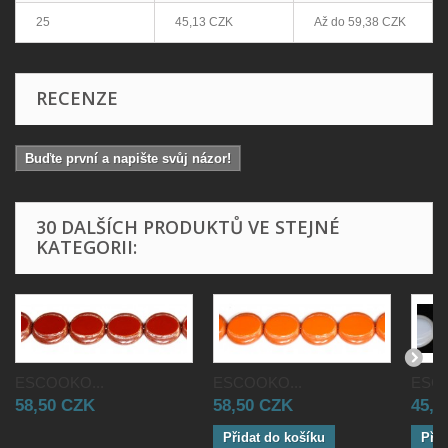
25
45,13 CZK
Až do
59,38 CZK
RECENZE
Buďte první a napište svůj názor!
30 DALŠÍCH PRODUKTŮ VE STEJNÉ
KATEGORII:
ESCOOKO...
ESCOOKO...
ESCO
58,50 CZK
58,50 CZK
45,5
Přidat do košíku
Přid