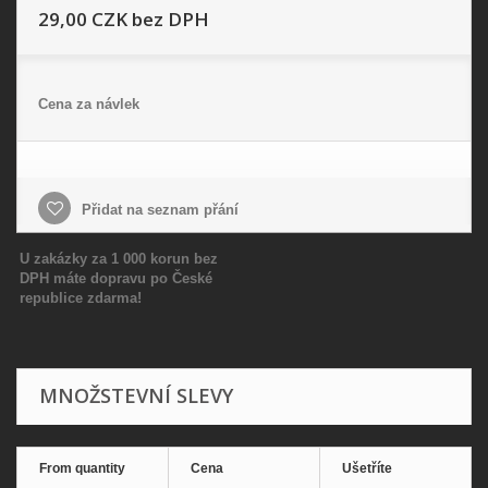
29,00 CZK
bez DPH
Cena za návlek
Přidat na seznam přání
U zakázky za 1 000 korun bez
DPH máte dopravu po České
republice zdarma!
MNOŽSTEVNÍ SLEVY
From quantity
Cena
Ušetříte