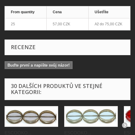
From quantity
Cena
Ušetříte
25
57,00 CZK
Až do
75,00 CZK
RECENZE
Buďte první a napište svůj názor!
30 DALŠÍCH PRODUKTŮ VE STEJNÉ
KATEGORII:
ESCOOKO...
ESCOOKO...
ESCO