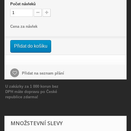
Počet
návleků
Cena za návlek
Přidat do košíku
Přidat na seznam přání
U zakázky za 1 000 korun bez
DPH máte dopravu po České
republice zdarma!
MNOŽSTEVNÍ SLEVY