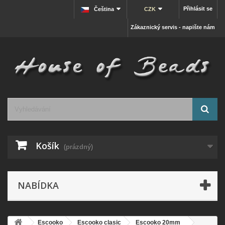
Přihlásit se
Čeština
CZK
Zákaznický servis - napište nám
Košík
(prázdný)
NABÍDKA
Escooko
Escooko clasic
Escooko 20mm