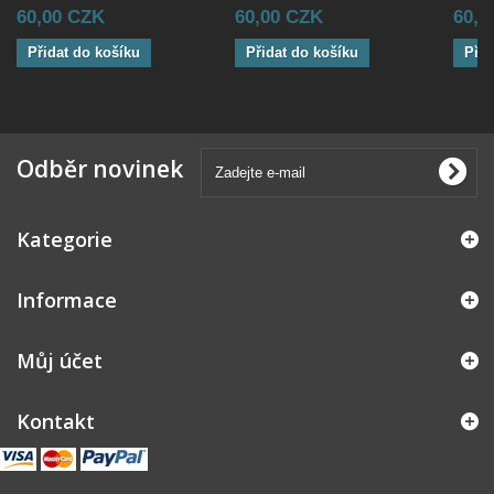
60,00 CZK
60,00 CZK
60,0
Přidat do košíku
Přidat do košíku
Přid
Odběr novinek
Kategorie
Informace
Můj účet
Kontakt