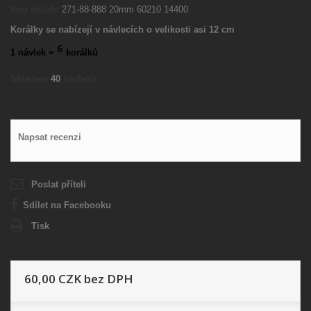
Kód skladu
271-88-888 20mm 60210 14400
Korálky se nabízejí v návlecích o velikosti asi 12 cm
6
1 návlek =
korálků
Skladem
40
návleků
Napsat recenzi
Poslat příteli
Sdílet na Facebooku
Tisk
60,00 CZK
bez DPH