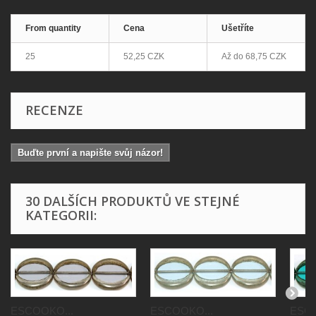
From quantity
Cena
Ušetříte
25
52,25 CZK
Až do
68,75 CZK
RECENZE
Buďte první a napište svůj názor!
30 DALŠÍCH PRODUKTŮ VE STEJNÉ
KATEGORII:
ESCOOKO...
ESCOOKO...
ESCO