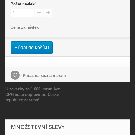
Počet
návleků
Cena za návlek
Přidat do košíku
Přidat na seznam přání
U zakázky za 1 000 korun bez
DPH máte dopravu po České
republice zdarma!
MNOŽSTEVNÍ SLEVY