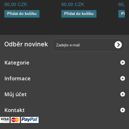
60,00 CZK
60,00 CZK
60,0
Přidat do košíku
Přidat do košíku
Přid
Odběr novinek
Kategorie
Informace
Můj účet
Kontakt