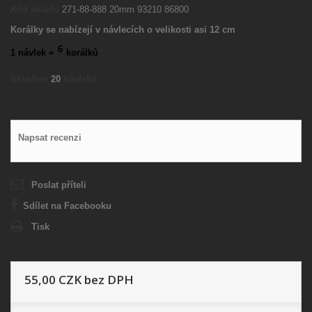
Kód skladu
271-88-888 20mm 93210 86800
Korálky se nabízejí v návlecích o velikosti asi 12 cm
6
1 návlek =
korálků
Skladem
20
návleků
Napsat recenzi
Poslat příteli
Sdílet na Facebooku
Tisk
55,00 CZK
bez DPH