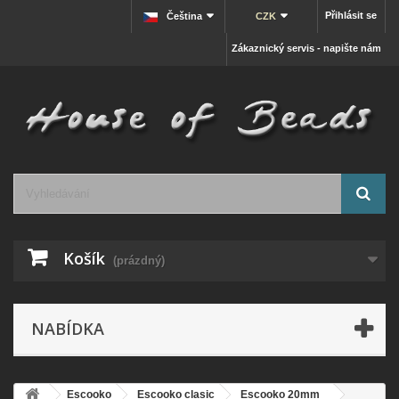
Přihlásit se
Čeština
CZK
Zákaznický servis - napište nám
Košík
(prázdný)
NABÍDKA
Escooko
Escooko clasic
Escooko 20mm