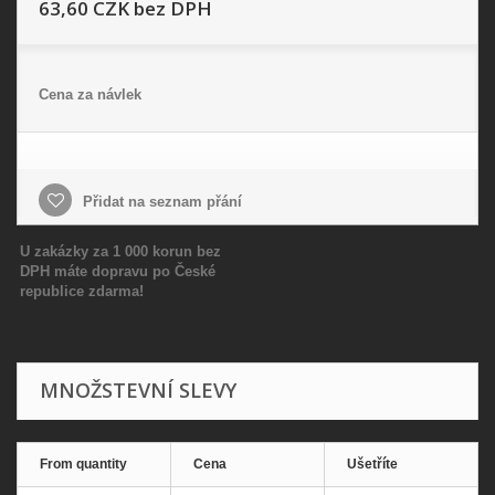
63,60 CZK
bez DPH
Cena za návlek
Přidat na seznam přání
U zakázky za 1 000 korun bez
DPH máte dopravu po České
republice zdarma!
MNOŽSTEVNÍ SLEVY
From quantity
Cena
Ušetříte