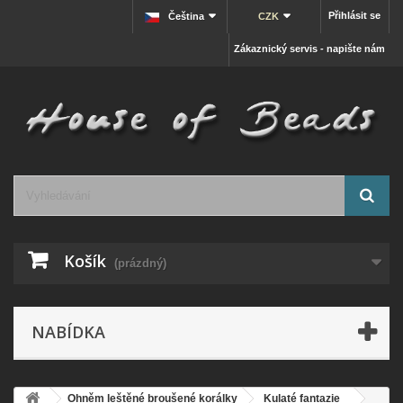
Přihlásit se
Čeština
CZK
Zákaznický servis - napište nám
Košík
(prázdný)
NABÍDKA
Ohněm leštěné broušené korálky
Kulaté fantazie