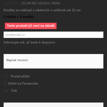
Kód skladu
151-88-962 14/12mm 30040
Korálky se nabízejí v návlecích o velikosti asi 12 cm
1 návlek =
9
korálků
Tento produkt již není na skladě
Informujte mě, až bude k dispozici
Napsat recenzi
Poslat příteli
Sdílet na Facebooku
Tisk