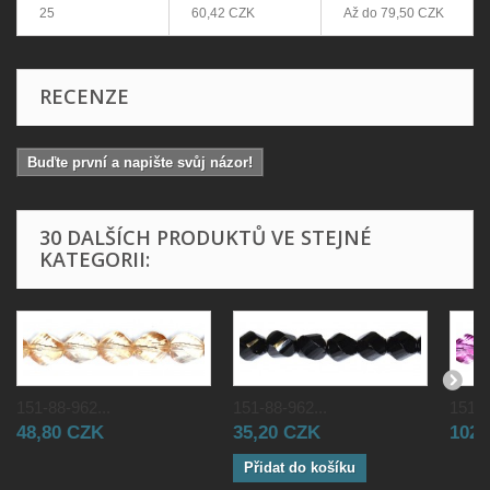
25
60,42 CZK
Až do
79,50 CZK
RECENZE
Buďte první a napište svůj názor!
30 DALŠÍCH PRODUKTŮ VE STEJNÉ
KATEGORII:
151-88-962...
151-88-962...
151-8
48,80 CZK
35,20 CZK
102,
Přidat do košíku