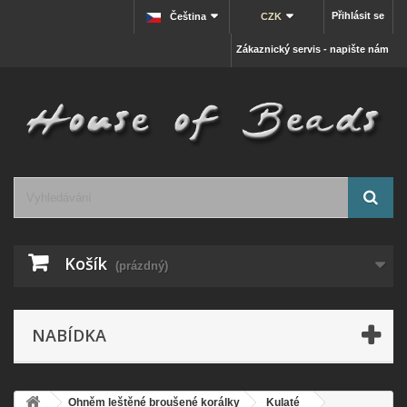
Přihlásit se
Čeština
CZK
Zákaznický servis - napište nám
Košík
(prázdný)
NABÍDKA
Ohněm leštěné broušené korálky
Kulaté