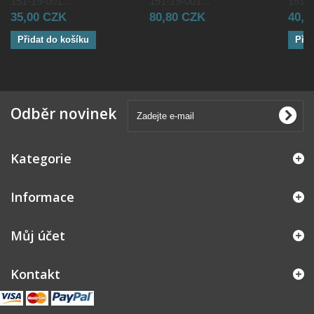
151-19-001...
151-19-001...
151-1
35,00 CZK
80,80 CZK
40,0
Přidat do košíku
Přid
Odběr novinek
Kategorie
Informace
Můj účet
Kontakt