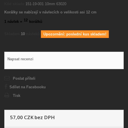
Kód skladu
151-19-001 10mm 63020
Korálky se nabízejí v návlecích o velikosti asi 12 cm
12
1 návlek =
korálků
Skladem
10
návleků
Upozornění: poslední kus skladem!
Napsat recenzi
Poslat příteli
Sdílet na Facebooku
Tisk
57,00 CZK
bez DPH