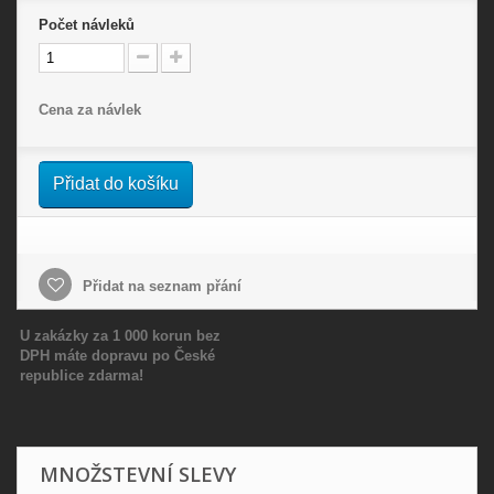
Počet
návleků
Cena za návlek
Přidat do košíku
Přidat na seznam přání
U zakázky za 1 000 korun bez
DPH máte dopravu po České
republice zdarma!
MNOŽSTEVNÍ SLEVY