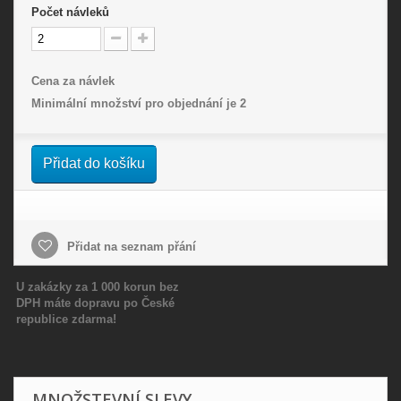
Počet
návleků
Cena za návlek
Minimální množství pro objednání je
2
Přidat do košíku
Přidat na seznam přání
U zakázky za 1 000 korun bez
DPH máte dopravu po České
republice zdarma!
MNOŽSTEVNÍ SLEVY