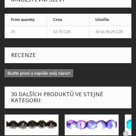
From quantity
Cena
Ušetříte
25
42,75 CZK
Až do
56,25 CZK
RECENZE
Buďte první a napište svůj názor!
30 DALŠÍCH PRODUKTŮ VE STEJNÉ
KATEGORII: