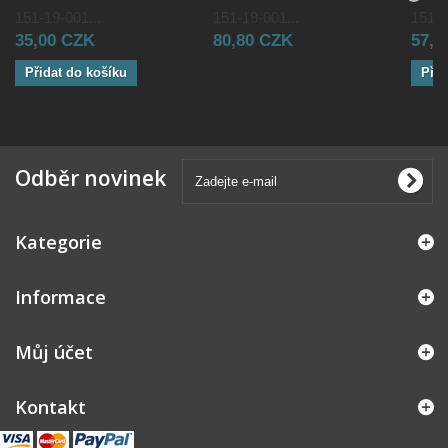
151-19-001...
151-19-001...
151-1
35,00 CZK
80,80 CZK
57,0
Přidat do košíku
Přid
Odběr novinek
Kategorie
Informace
Můj účet
Kontakt