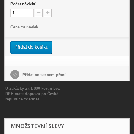
Počet
návleků
Cena za návlek
Přidat do košíku
Přidat na seznam přání
U zakázky za 1 000 korun bez
DPH máte dopravu po České
republice zdarma!
MNOŽSTEVNÍ SLEVY