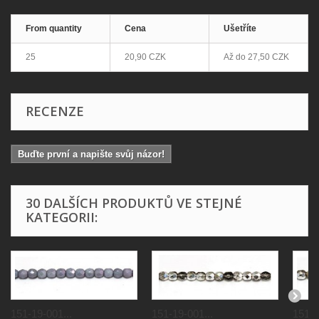
From quantity
Cena
Ušetříte
25
20,90 CZK
Až do
27,50 CZK
RECENZE
Buďte první a napište svůj názor!
30 DALŠÍCH PRODUKTŮ VE STEJNÉ
KATEGORII:
151-19-001...
151-19-001...
151-1