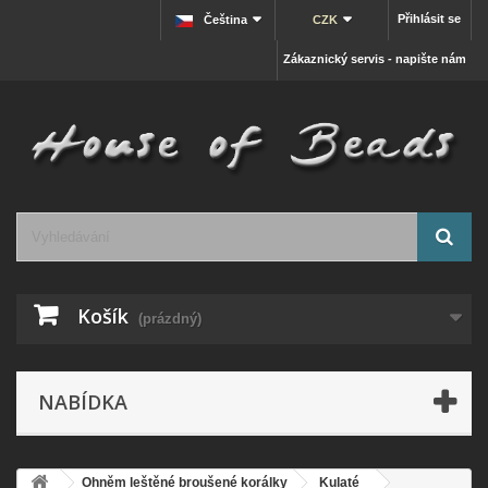
Přihlásit se
Čeština
CZK
Zákaznický servis - napište nám
Košík
(prázdný)
NABÍDKA
Ohněm leštěné broušené korálky
Kulaté