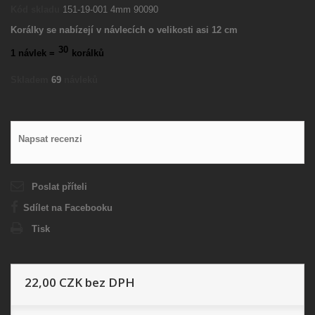
Kód skladu
151-19-001 4mm 90090
Korálky se nabízejí v návlecích o velikosti asi 12 cm
30
1 návlek =
korálků
Skladem
69
návleků
Napsat recenzi
Poslat příteli
Sdílet na Facebooku
Tisk
22,00 CZK
bez DPH