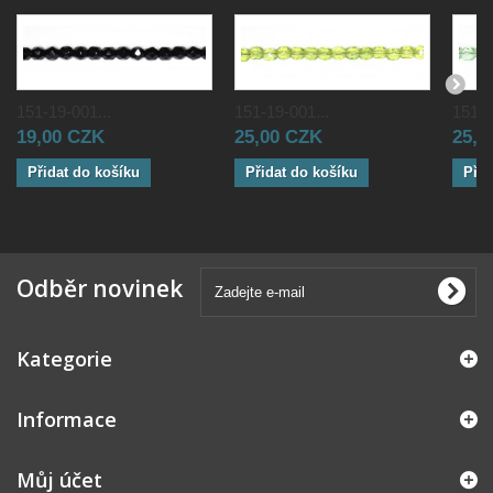
151-19-001...
151-19-001...
151-1
19,00 CZK
25,00 CZK
25,0
Přidat do košíku
Přidat do košíku
Přid
Odběr novinek
Kategorie
Informace
Můj účet