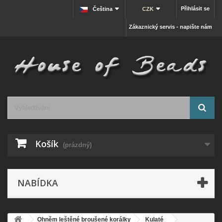
Přihlásit se
Čeština
CZK
Zákaznický servis - napište nám
Košík
(prázdný)
NABÍDKA
Ohněm leštěné broušené korálky
Kulaté