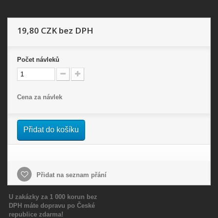
19,80 CZK
bez DPH
Počet
návleků
Cena za návlek
Přidat do košíku
Přidat na seznam přání
U zakázky za 1 000 korun bez
DPH máte dopravu po České
republice zdarma!