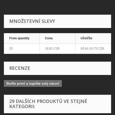
MNOŽSTEVNÍ SLEVY
From quantity
Cena
Ušetříte
25
18,81 CZK
Až do
24,75 CZK
RECENZE
Buďte první a napište svůj názor!
29 DALŠÍCH PRODUKTŮ VE STEJNÉ
KATEGORII: