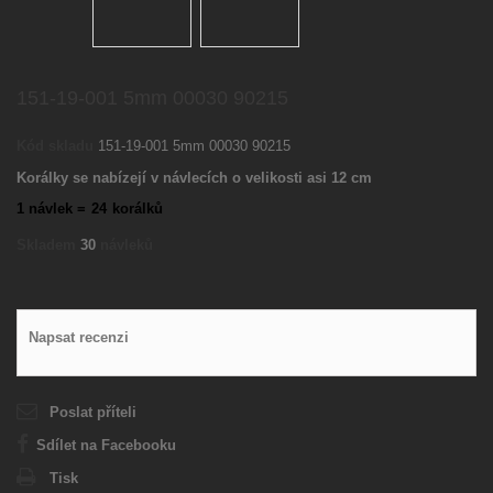
151-19-001 5mm 00030 90215
Kód skladu
151-19-001 5mm 00030 90215
Korálky se nabízejí v návlecích o velikosti asi 12 cm
1 návlek =
24
korálků
Skladem
30
návleků
Napsat recenzi
Poslat příteli
Sdílet na Facebooku
Tisk