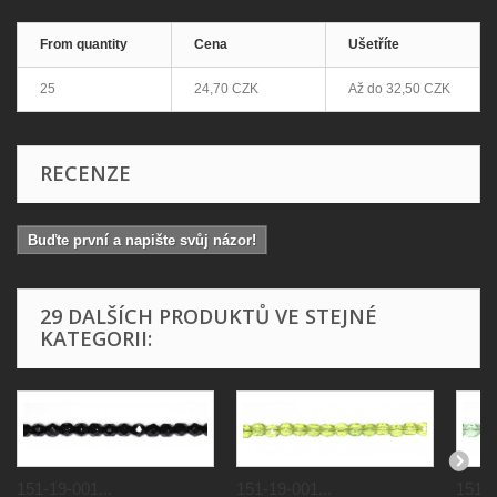
From quantity
Cena
Ušetříte
25
24,70 CZK
Až do
32,50 CZK
RECENZE
Buďte první a napište svůj názor!
29 DALŠÍCH PRODUKTŮ VE STEJNÉ
KATEGORII:
151-19-001...
151-19-001...
151-1