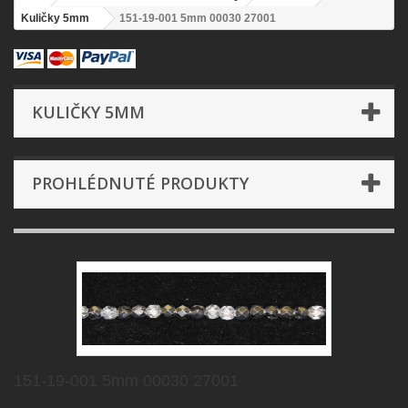
Kuličky 5mm
151-19-001 5mm 00030 27001
KULIČKY 5MM
PROHLÉDNUTÉ PRODUKTY
151-19-001 5mm 00030 27001