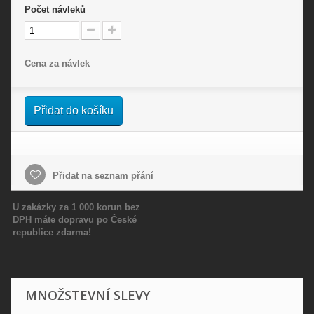
Počet
návleků
Cena za návlek
Přidat do košíku
Přidat na seznam přání
U zakázky za 1 000 korun bez
DPH máte dopravu po České
republice zdarma!
MNOŽSTEVNÍ SLEVY