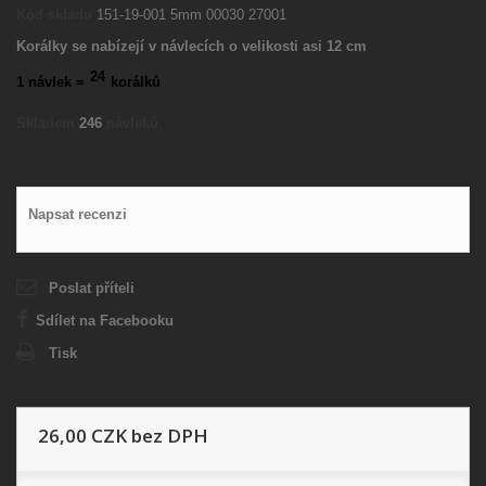
Kód skladu
151-19-001 5mm 00030 27001
Korálky se nabízejí v návlecích o velikosti asi 12 cm
24
1 návlek =
korálků
Skladem
246
návleků
Napsat recenzi
Poslat příteli
Sdílet na Facebooku
Tisk
26,00 CZK
bez DPH