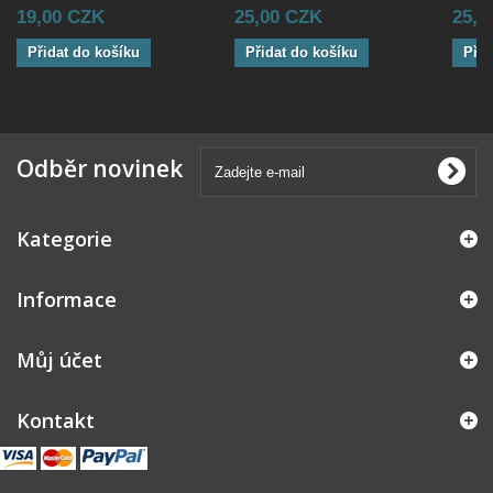
19,00 CZK
25,00 CZK
25,0
Přidat do košíku
Přidat do košíku
Přid
Odběr novinek
Kategorie
Informace
Můj účet
Kontakt