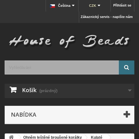
Přihlásit se
Čeština
CZK
Zákaznický servis - napište nám
Košík
(prázdný)
NABÍDKA
Ohněm leštěné broušené korálky
Kulaté