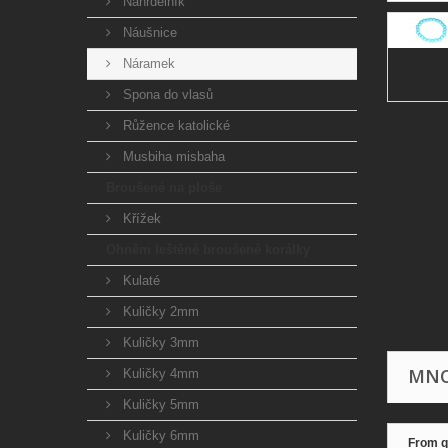
Náhrdelník
Náušnice
Náramek
Spona do vlasů
Růžence katolické
Musbiha misbaha
Broušené na ploše
Křížek
Ohněm leštěné broušené korálky
Kulaté
Kuličky 2mm
Kuličky 3mm
MNO
Kuličky 4mm
Kuličky 5mm
Kuličky 6mm
From q