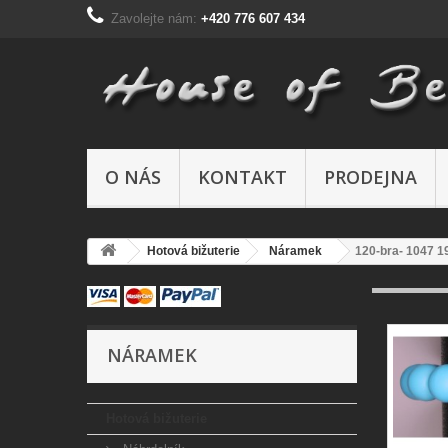
Zavolejte nám:
+420 776 607 434
O NÁS
KONTAKT
PRODEJNA
Hotová bižuterie
Náramek
120-bra- 1047 
NÁRAMEK
Hotová bižuterie