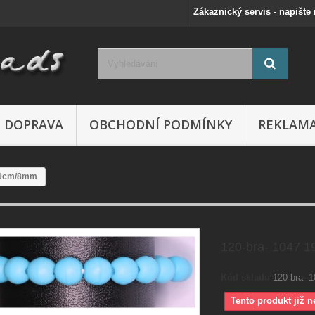
Zákaznický servis - napište
DOPRAVA
OBCHODNÍ PODMÍNKY
REKLAM
19cm/8mm
120-bra- 1047 
Kód skladu
120-bra-
Tento produkt již n