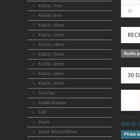
Kuličky 7mm
25
Kuličky 8mm
Kuličky 10mm
REC
Kuličky 12mm
Kuličky 14mm
Buďte pr
Kuličky 15mm
Kuličky 16mm
Kuličky 18mm
30 
Kuličky 20mm
Sluníčka
Kulaté fantazie
FAB
120-bra-..
Slavik
600,00
Slavik 9/6mm,8/6mm
Přidat d