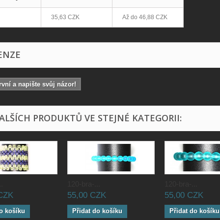
35,63 CZK
Až do
46,88 CZK
ENZE
vní a napište svůj názor!
DALŠÍCH PRODUKTŮ VE STEJNÉ KATEGORII:
.
120-bra-...
120-bra-...
 CZK
55,00 CZK
55,00 CZK
o košíku
Přidat do košíku
Přidat do košíku