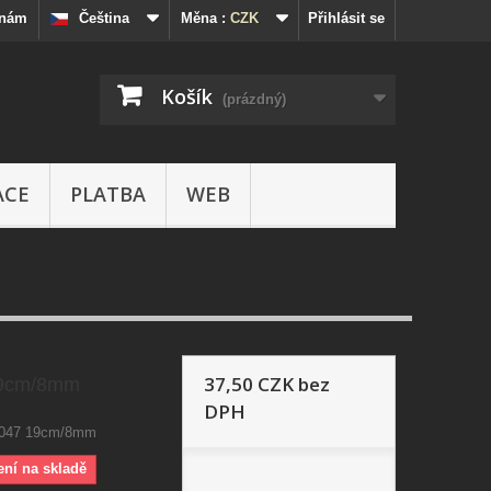
 nám
Čeština
Měna :
CZK
Přihlásit se
Košík
(prázdný)
ACE
PLATBA
WEB
37,50 CZK
bez
19cm/8mm
DPH
 1047 19cm/8mm
ení na skladě