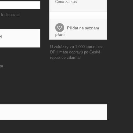
Cena za kus
 k dispozici
Přidat na seznam
přání
zi
U zakázky za 1 000 korun bez
DPH máte dopravu po České
republice zdarma!
ku