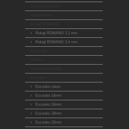
Voskované perle
Vinuté perle
Rokajl ROMANO
Rokajl ROMANO 3,2 mm
Rokajl ROMANO 3,4 mm
Charlotta
Amulet
Skleněné knoflíky
Escooko
Escooko clasic
Escooko 14mm
Escooko 16mm
Escooko 18mm
Escooko 20mm