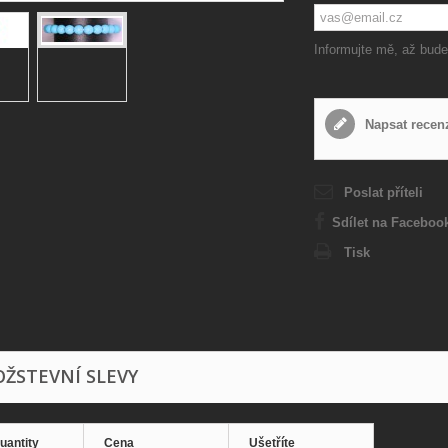
Informujte mě, až bude
Napsat recen
Poslat příteli
Sdílet na Faceboo
Tisk
ŽSTEVNÍ SLEVY
uantity
Cena
Ušetříte