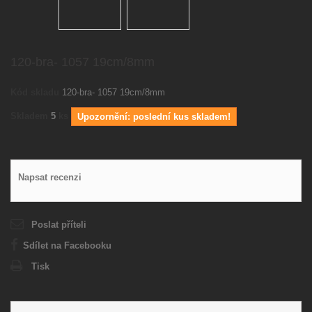
120-bra- 1057 19cm/8mm
Kód skladu
120-bra- 1057 19cm/8mm
Skladem
5
ks
Upozornění: poslední kus skladem!
Napsat recenzi
Poslat příteli
Sdílet na Facebooku
Tisk