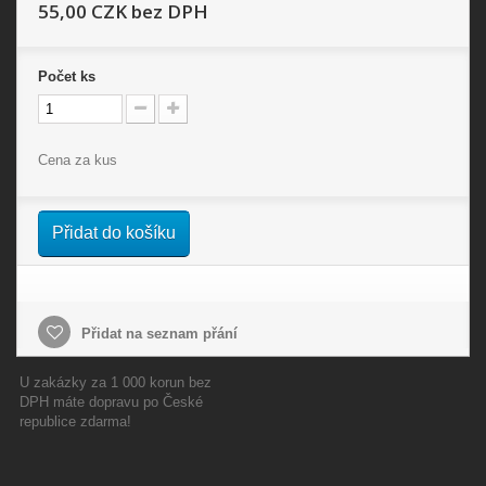
55,00 CZK
bez DPH
Počet
ks
Cena za kus
Přidat do košíku
Přidat na seznam přání
U zakázky za 1 000 korun bez
DPH máte dopravu po České
republice zdarma!