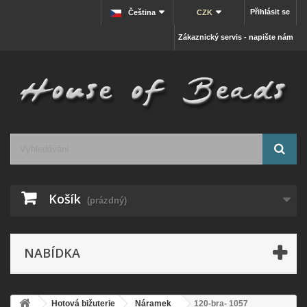
Přihlásit se
Čeština
CZK
Zákaznický servis - napište nám
Košík
(prázdný)
NABÍDKA
Hotová bižuterie
Náramek
120-bra- 1057