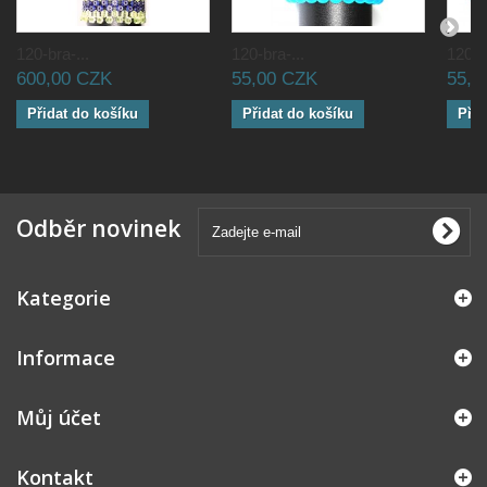
120-bra-...
120-bra-...
120-br
600,00 CZK
55,00 CZK
55,0
Přidat do košíku
Přidat do košíku
Přid
Odběr novinek
Kategorie
Informace
Můj účet
Kontakt