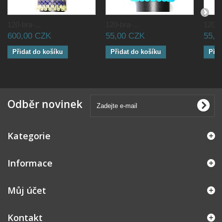
120-bra-...
120-bra-...
120-br
600,00 CZK
55,00 CZK
55,0
Přidat do košíku
Přidat do košíku
Přid
Odběr novinek
Kategorie
Informace
Můj účet
Kontakt