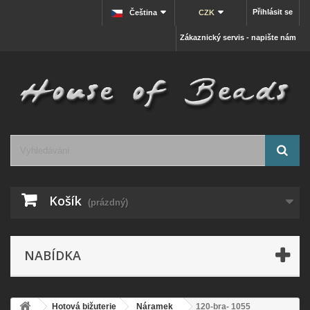
Přihlásit se
Čeština
CZK
Zákaznický servis - napište nám
Košík
(prázdný)
NABÍDKA
Hotová bižuterie
Náramek
120-bra- 1055