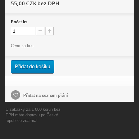
55,00 CZK
bez DPH
Počet
ks
Cena za kus
Přidat do košíku
Přidat na seznam přání
U zakázky za 1 000 korun bez
DPH máte dopravu po České
republice zdarma!