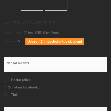
120-bra- 1055 19cm/8mm
Kód skladu
120-bra- 1055 19cm/8mm
Skladem
5
ks
Upozornění: poslední kus skladem!
Napsat recenzi
Poslat příteli
Sdílet na Facebooku
Tisk